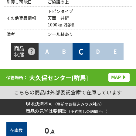
引渡し可能日
ご協議の上
下ピンタイプ
その他商品情報
天面 井桁
1000kg.2段積
備考
シール跡あり
商品
C
A
B
D
E
状態
大久保センター[群馬]
保管場所：
こちらの商品は外部委託倉庫で在庫しています
現地決済不可
（事前のお振込みのみ対応）
商品の見学は要相談
（予約無しの訪問不可）
0
在庫数
点