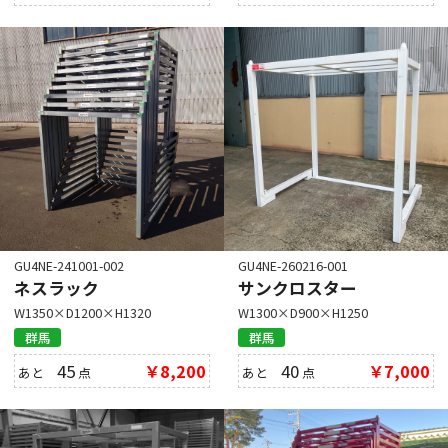
GU4NE-241001-002
GU4NE-260216-001
ネスラック
サンクロスター
W1350×D1200×H1320
W1300×D900×H1250
群馬
群馬
45
￥8,200
40
￥7,000
あと
点
あと
点