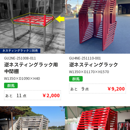
GU2NE-251008-011
GU4NE-251110-001
逆ネスティングラック用
逆ネスティングラック
中間棚
W1350×D1170×H1570
W1350×D1090×H40
群馬
群馬
9
￥9,200
あと
点
11
￥2,000
あと
点