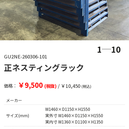
1
10
GU2NE-260306-101
正ネスティングラック
￥9,500
/
￥10,450
価格：
(税抜)
(税込)
メーカー
W1460×D1150×H1550
サイズ(mm)
実外寸 W1460×D1150×H1550
実内寸 W1360×D1100×H1350