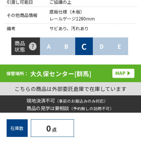
引渡し可能日
ご協議の上
底板仕様（木板）
その他商品情報
レールゲージ1280mm
備考
サビあり、汚れあり
商品
C
A
B
D
E
状態
大久保センター[群馬]
保管場所：
こちらの商品は外部委託倉庫で在庫しています
現地決済不可
（事前のお振込みのみ対応）
商品の見学は要相談
（予約無しの訪問不可）
0
在庫数
点