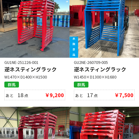
GU1NE-251226-001
GU2NE-260709-005
逆ネスティングラック
逆ネスティングラック
W1470×D1400×H1500
W1450×D1300×H1680
群馬
群馬
18
￥9,200
17
￥7,500
あと
点
あと
点