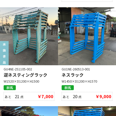
GU4NE-251105-002
GU1NE-260513-001
逆ネスティングラック
ネスラック
W1520×D1200×H1500
W1450×D1200×H1570
群馬
群馬
21
￥7,000
20
￥9,000
あと
点
あと
点