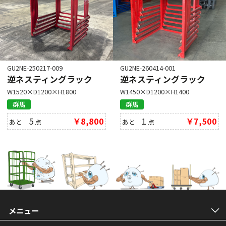
GU2NE-250217-009
GU2NE-260414-001
逆ネスティングラック
逆ネスティングラック
W1520×D1200×H1800
W1450×D1200×H1400
群馬
群馬
5
￥8,800
1
￥7,500
あと
点
あと
点
メニュー