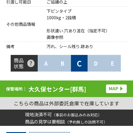
引渡し可能日
ご協議の上
下ピンタイプ
1000kg・2段積
その他商品情報
形状違い.穴あり混在（指定不可）
画像参照
備考
汚れ、シール残り.跡あり
商品
C
A
B
D
E
状態
大久保センター[群馬]
保管場所：
こちらの商品は外部委託倉庫で在庫しています
現地決済不可
（事前のお振込みのみ対応）
商品の見学は要相談
（予約無しの訪問不可）