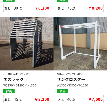
90
￥8,200
75
￥8,200
あと
点
あと
点
GU4NE-241001-002
GU4NE-260216-001
ネスラック
サンクロスター
W1350×D1200×H1320
W1300×D900×H1250
群馬
群馬
45
￥8,200
40
￥7,000
あと
点
あと
点