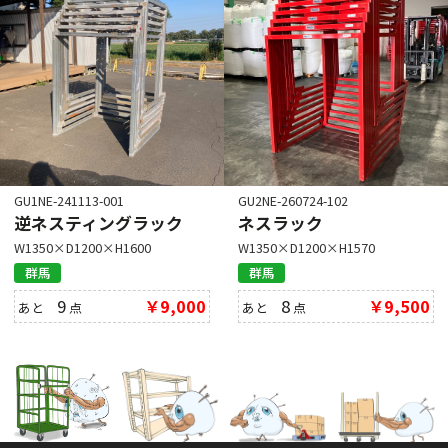
GU1NE-241113-001
GU2NE-260724-102
逆ネスティングラック
ネスラック
W1350×D1200×H1600
W1350×D1200×H1570
群馬
群馬
9
￥9,000
8
￥9,500
あと
点
あと
点