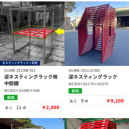
GU2NE-251008-011
GU4NE-251110-001
逆ネスティングラック用
逆ネスティングラック
中間棚
W1350×D1170×H1570
W1350×D1090×H40
群馬
群馬
9
￥9,200
あと
点
11
￥2,000
あと
点