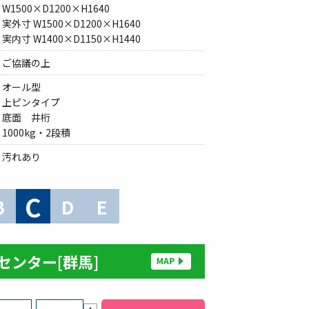
W1500×D1200×H1640
実外寸 W1500×D1200×H1640
実内寸 W1400×D1150×H1440
ご協議の上
オール型
上ピンタイプ
底面 井桁
1000kg・2段積
汚れあり
C
B
D
E
センター[群馬]