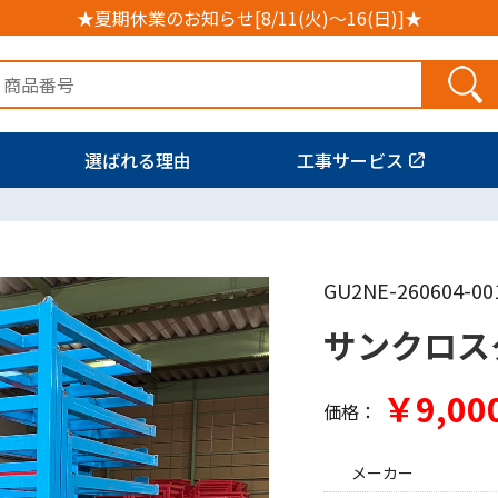
★夏期休業のお知らせ[8/11(火)～16(日)]★
選ばれる理由
工事サービス
GU2NE-260604-00
サンクロス
￥9,00
価格：
メーカー