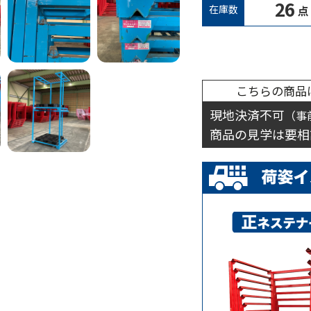
26
在庫数
点
こちらの商品
現地決済不可
（事
商品の見学は要相