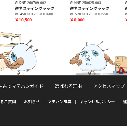
G
GU2NE-260709-002
GU4NE-250625-003
逆ネスティングラック
逆ネスティングラック
W
W1450×D1200×H1680
W1520×D1200×H1550
￥10,500
￥8,000
中古でマテハンガイド
選ばれる理由
アクセスマップ
るご質問
お知らせ
マテハン辞典
キャンセルポリシー
運