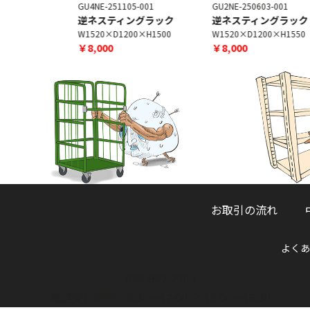
6-001
GU4NE-251105-001
GU2NE-250603-001
ングラック
逆ネスティングラック
逆ネスティングラック
0×H1270
W1520×D1200×H1500
W1520×D1200×H1550
￥8,000
￥8,000
お取引の流れ
よくあ
048-832-2705
電話受付時間 9:30～12:00 ／ 13:00～16:30