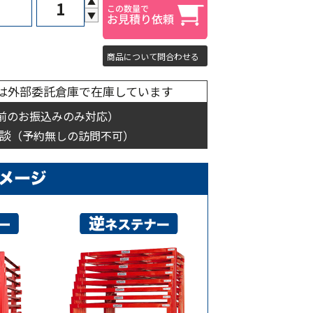
▲
▼
商品について問合わせる
は外部委託倉庫で在庫しています
前のお振込みのみ対応）
談
（予約無しの訪問不可）