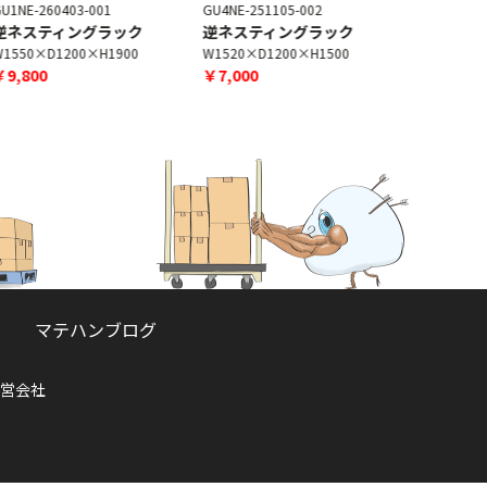
U1NE-260403-001
GU4NE-251105-002
GU1NE-260
逆ネスティングラック
逆ネスティングラック
ネスラッ
1550×D1200×H1900
W1520×D1200×H1500
W1450×D1
￥9,800
￥7,000
￥9,000
マテハンブログ
営会社