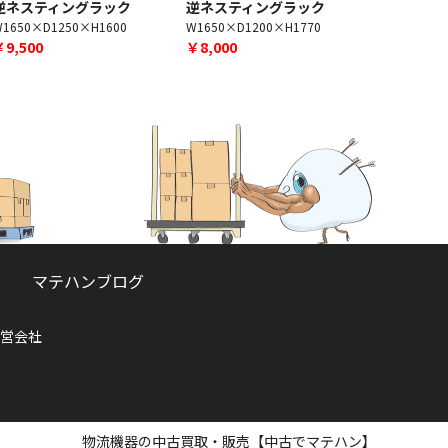
逆ネスティングラック
逆ネスティングラック
逆ネステ
1650×D1250×H1600
W1650×D1200×H1770
W1350×D1
￥9,500
￥8,000
￥10,500
マテハンブログ
営会社
物流機器の中古買取・販売【中古でマテハン】