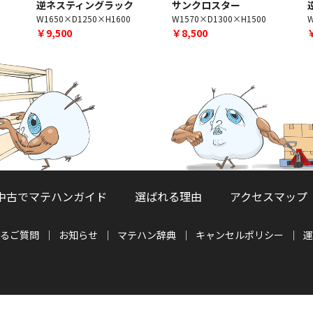
逆ネスティングラック
サンクロスター
W1650×D1250×H1600
W1570×D1300×H1500
W
￥9,500
￥8,500
中古でマテハンガイド
選ばれる理由
アクセスマップ
るご質問
お知らせ
マテハン辞典
キャンセルポリシー
運