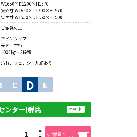
W1650×D1200×H1570
実外寸 W1650×D1200×H1570
実内寸 W1550×D1150×H1500
ご協議の上
下ピンタイプ
天面 井桁
1000kg・2段積
汚れ、サビ、シール跡あり
D
B
C
E
センター[群馬]
▲
▼