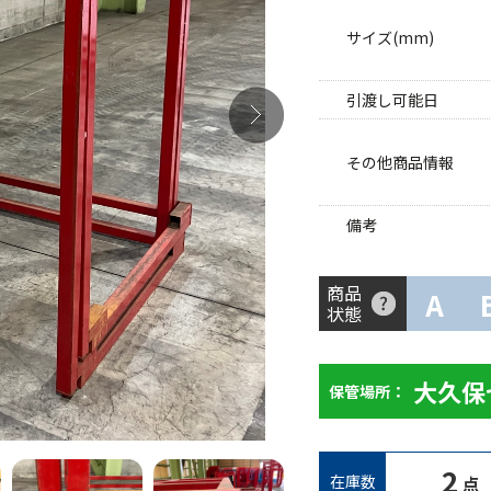
サイズ(mm)
引渡し可能日
その他商品情報
備考
商品
A
状態
大久保
保管場所：
2
在庫数
点