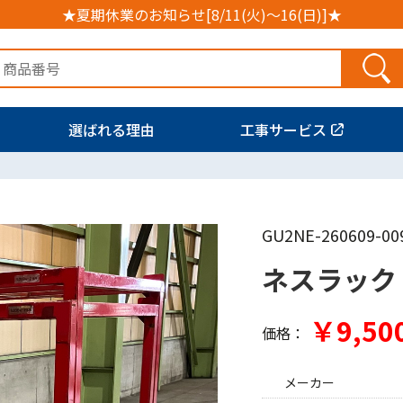
★夏期休業のお知らせ[8/11(火)～16(日)]★
選ばれる理由
工事サービス
GU2NE-260609-00
ネスラック
￥9,50
価格：
メーカー