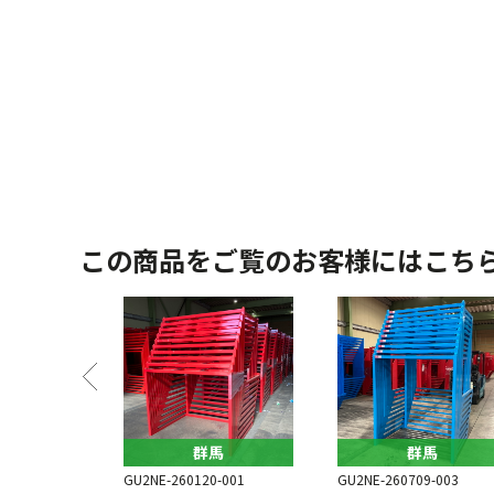
この商品をご覧のお客様にはこち
馬
群馬
群馬
7-001
GU2NE-260120-001
GU2NE-260709-003