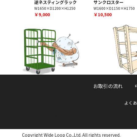
ングラック
逆ネスティングラック
サンクロスター
0×H1600
W1650×D1200×H1250
W1600×D1150×H1750
￥9,000
￥10,500
お取引の流れ
よくあ
048-832-2705
電話受付時間 9:30～12:00 ／ 13:00～16:30
Copyright Wide Loop Co.,Ltd. All rights reserved.