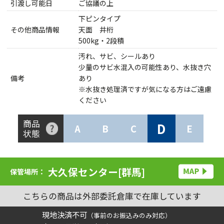
引渡し可能日
ご協議の上
下ピンタイプ
その他商品情報
天面 井桁
500kg・2段積
汚れ、サビ、シールあり
少量のサビ水混入の可能性あり、水抜き穴
備考
あり
※水抜き処理済ですが気になる方はご遠慮
ください
商品
D
A
B
C
E
状態
大久保センター[群馬]
保管場所：
こちらの商品は外部委託倉庫で在庫しています
現地決済不可
（事前のお振込みのみ対応）