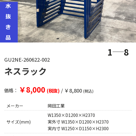
1
8
GU2NE-260622-002
ネスラック
￥8,000
/
￥8,800
価格：
(税抜)
(税込)
メーカー
岡田工業
W1350×D1200×H2370
サイズ(mm)
実外寸 W1350×D1200×H2370
実内寸 W1250×D1150×H2300