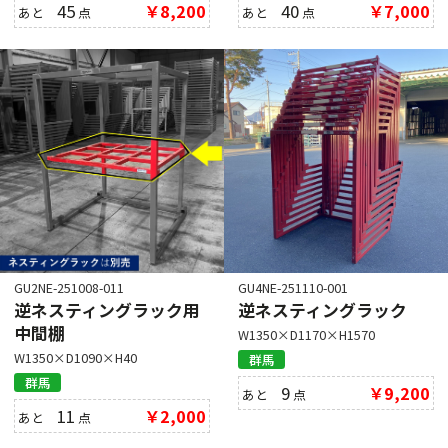
45
￥8,200
40
￥7,000
あと
点
あと
点
GU2NE-251008-011
GU4NE-251110-001
逆ネスティングラック用
逆ネスティングラック
中間棚
W1350×D1170×H1570
W1350×D1090×H40
群馬
群馬
9
￥9,200
あと
点
11
￥2,000
あと
点