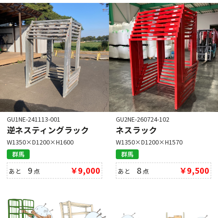
GU1NE-241113-001
GU2NE-260724-102
逆ネスティングラック
ネスラック
W1350×D1200×H1600
W1350×D1200×H1570
群馬
群馬
9
￥9,000
8
￥9,500
あと
点
あと
点