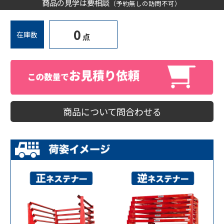
商品の見学は要相談
（予約無しの訪問不可）
0
在庫数
点
商品について問合わせる