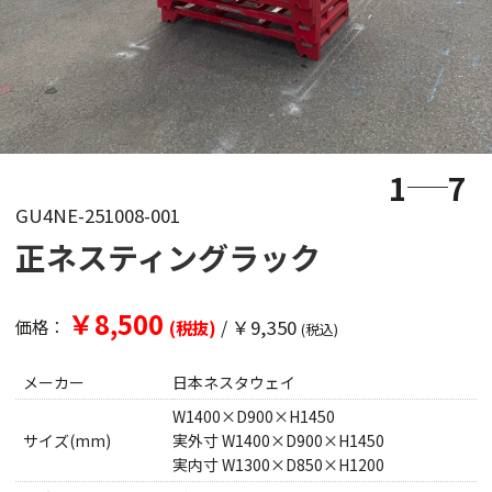
1
7
GU4NE-251008-001
正ネスティングラック
￥8,500
/
￥9,350
価格：
(税抜)
(税込)
メーカー
日本ネスタウェイ
W1400×D900×H1450
サイズ(mm)
実外寸 W1400×D900×H1450
実内寸 W1300×D850×H1200