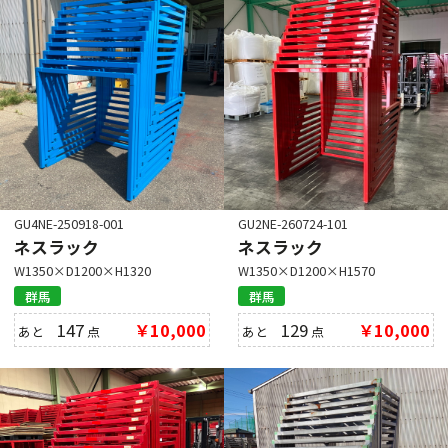
GU4NE-250918-001
GU2NE-260724-101
ネスラック
ネスラック
W1350×D1200×H1320
W1350×D1200×H1570
群馬
群馬
147
￥10,000
129
￥10,000
あと
点
あと
点