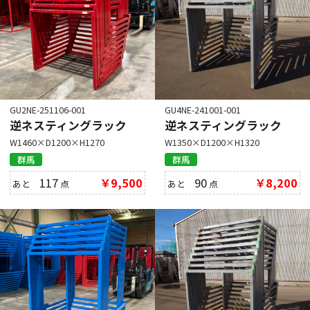
GU2NE-251106-001
GU4NE-241001-001
逆ネスティングラック
逆ネスティングラック
W1460×D1200×H1270
W1350×D1200×H1320
群馬
群馬
117
￥9,500
90
￥8,200
あと
点
あと
点