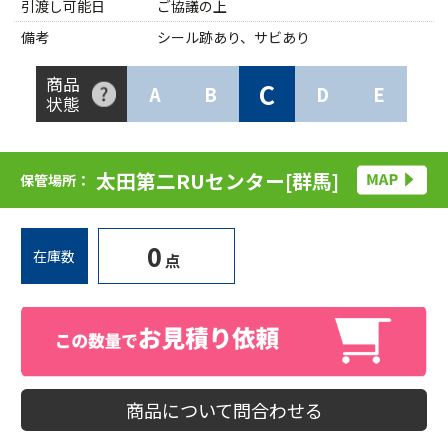
引渡し可能日
ご協議の上
備考
シール跡あり、サビあり
商品
C
A
B
D
E
状態
太田第二RUセンター[群馬]
保管場所：
0
在庫数
点
商品について問合わせる