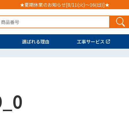
★夏期休業のお知らせ[8/11(火)～16(日)]★
選ばれる理由
工事サービス
9_0