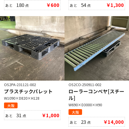
180
￥600
54
￥1,300
あと
点
あと
点
OS2PA-231121-002
OS2CO-250911-002
プラスチックパレット
ローラーコンベヤ[スチー
ル]
W1090×D820×H128
W690×D3000×H90
大阪
大阪
31
￥1,000
あと
点
23
￥14,000
あと
点