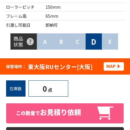
ローラーピッチ
150mm
フレーム高
65mm
引渡し可能日
即納可
商品
D
A
B
C
E
状態
東大阪RUセンター[大阪]
保管場所：
0
在庫数
点