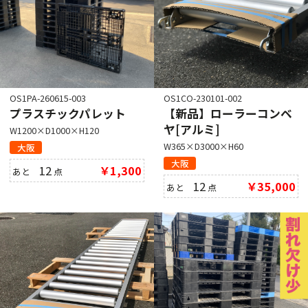
OS1PA-260615-003
OS1CO-230101-002
プラスチックパレット
【新品】ローラーコンベ
ヤ[アルミ]
W1200×D1000×H120
W365×D3000×H60
大阪
大阪
12
￥1,300
あと
点
12
￥35,000
あと
点