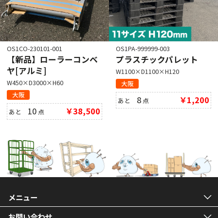
OS1CO-230101-001
OS1PA-999999-003
【新品】ローラーコンベ
プラスチックパレット
ヤ[アルミ]
W1100×D1100×H120
W450×D3000×H60
大阪
大阪
8
￥1,200
あと
点
10
￥38,500
あと
点
メニュー
お問い合わせ