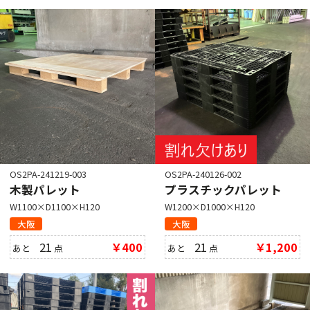
OS2PA-241219-003
OS2PA-240126-002
木製パレット
プラスチックパレット
W1100×D1100×H120
W1200×D1000×H120
大阪
大阪
21
￥400
21
￥1,200
あと
点
あと
点