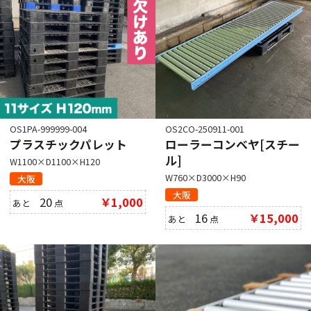
OS1PA-999999-004
OS2CO-250911-001
プラスチックパレット
ローラーコンベヤ[スチー
ル]
W1100×D1100×H120
W760×D3000×H90
大阪
大阪
20
￥1,000
あと
点
16
￥15,000
あと
点