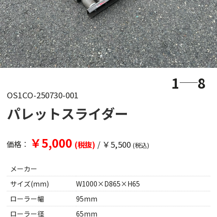
1
8
OS1CO-250730-001
パレットスライダー
￥5,000
/
￥5,500
価格：
(税抜)
(税込)
メーカー
サイズ(mm)
W1000×D865×H65
ローラー幅
95mm
ローラー径
65mm