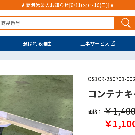
★夏期休業のお知らせ[8/11(火)～16(日)]★
選ばれる理由
工事サービス
OS1CR-250701-00
コンテナキ
￥1,40
価格：
￥1,10