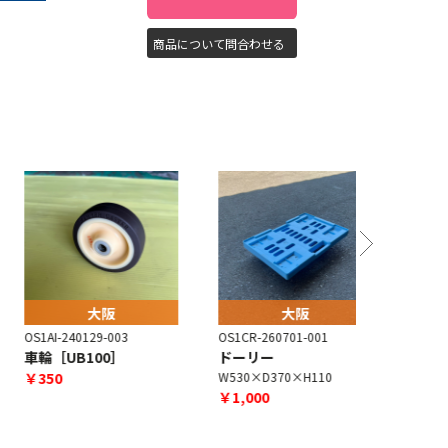
商品について問合わせる
大阪
大阪
S1AI-240129-003
OS1CR-260701-001
OS1CR-240
車輪［UB100］
ドーリー
コンテナ
￥350
W530×D370×H110
W783×D63
￥1,000
￥1,150