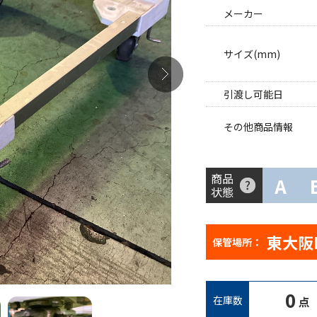
メーカー
サイズ(mm)
引渡し可能日
その他商品情報
商品
A
状態
東大阪
保管場所：
0
在庫数
点