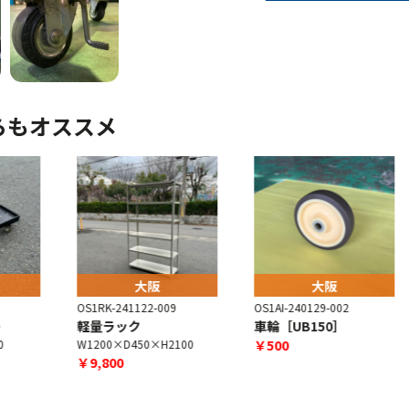
らもオススメ
大阪
大阪
OS1RK-241122-009
OS1AI-240129-002
O
軽量ラック
車輪［UB150］
W1200×D450×H2100
￥500
￥9,800