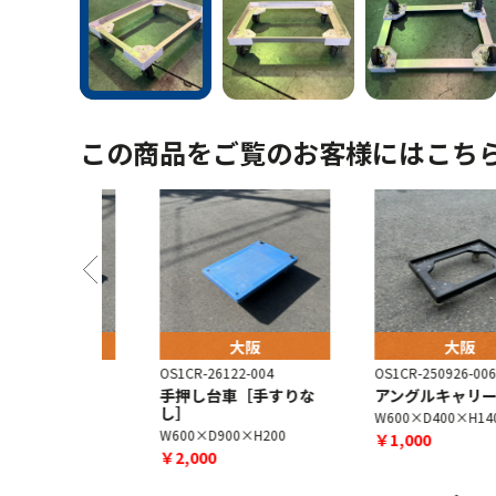
この商品をご覧のお客様にはこち
阪
大阪
大阪
-003
OS1CR-26122-004
OS1CR-250926-006
［手すりな
手押し台車［手すりな
アングルキャリー
し］
W600×D400×H140
H200
W600×D900×H200
￥1,000
￥2,000