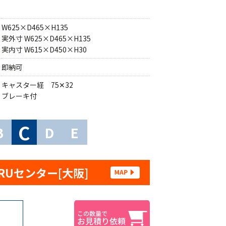
W625×D465×H135
実外寸 W625×D465×H135
実内寸 W615×D450×H30
即納可
キャスター経 75✕32
ブレーキ付
C
B
D
E
RUセンター[大阪]