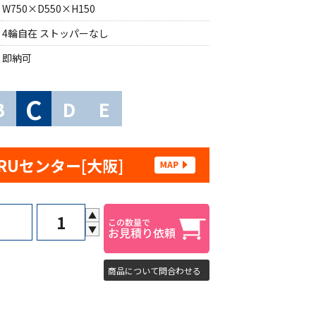
W750×D550×H150
4輪自在 ストッパーなし
即納可
C
B
D
E
RUセンター[大阪]
▲
▼
商品について問合わせる