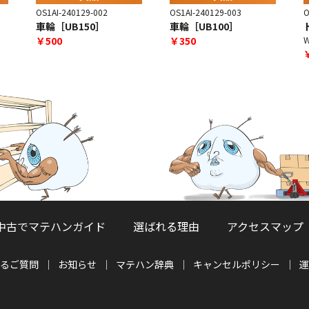
OS1AI-240129-002
OS1AI-240129-003
O
車輪［UB150］
車輪［UB100］
￥500
￥350
中古でマテハンガイド
選ばれる理由
アクセスマップ
るご質問
お知らせ
マテハン辞典
キャンセルポリシー
運