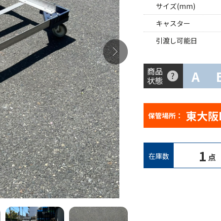
サイズ(mm)
キャスター
引渡し可能日
商品
A
状態
東大阪
保管場所：
1
在庫数
点