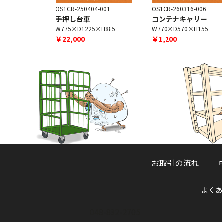
6-001
OS1CR-250404-001
OS1CR-260316-006
ャリー
手押し台車
コンテナキャリー
H205
W775×D1225×H885
W770×D570×H155
￥22,000
￥1,200
お取引の流れ
よくあ
048-832-2705