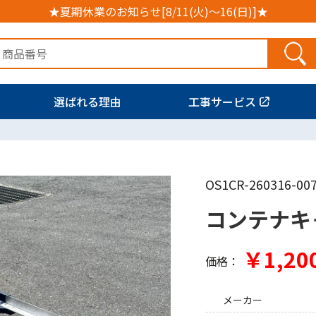
★夏期休業のお知らせ[8/11(火)～16(日)]★
選ばれる理由
工事サービス
OS1CR-260316-00
コンテナキ
￥1,20
価格：
メーカー