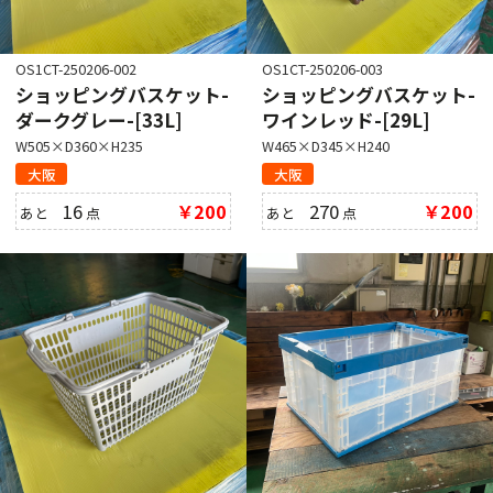
OS1CT-250206-002
OS1CT-250206-003
ショッピングバスケット-
ショッピングバスケット-
ダークグレー-[33L]
ワインレッド-[29L]
W505×D360×H235
W465×D345×H240
大阪
大阪
16
￥200
270
￥200
あと
点
あと
点