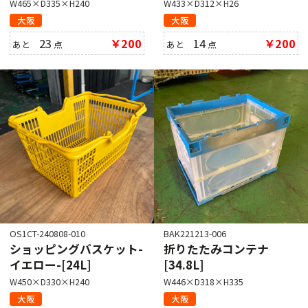
W465×D335×H240
W433×D312×H26
大阪
大阪
23
￥200
14
￥200
あと
点
あと
点
OS1CT-240808-010
BAK221213-006
ショッピングバスケット-
折りたたみコンテナ
イエロー-[24L]
[34.8L]
W450×D330×H240
W446×D318×H335
大阪
大阪