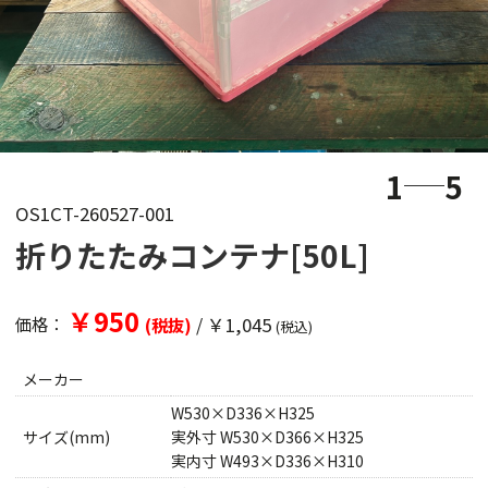
1
5
OS1CT-260527-001
折りたたみコンテナ[50L]
￥950
/
￥1,045
価格：
(税抜)
(税込)
メーカー
W530×D336×H325
サイズ(mm)
実外寸 W530×D366×H325
実内寸 W493×D336×H310