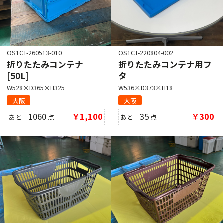
OS1CT-260513-010
OS1CT-220804-002
折りたたみコンテナ
折りたたみコンテナ用フ
[50L]
タ
W528×D365×H325
W536×D373×H18
大阪
大阪
1060
￥1,100
35
￥300
あと
点
あと
点