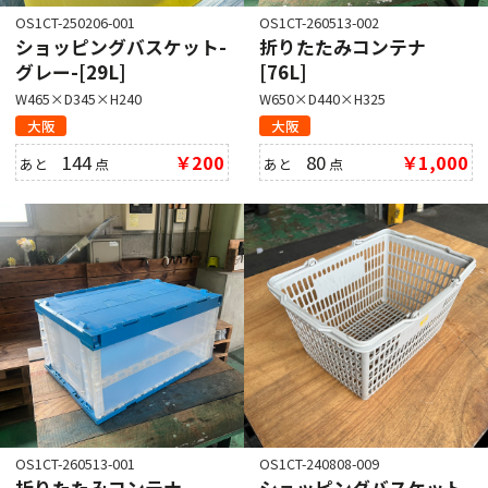
OS1CT-250206-001
OS1CT-260513-002
ショッピングバスケット-
折りたたみコンテナ
グレー-[29L]
[76L]
W465×D345×H240
W650×D440×H325
大阪
大阪
144
￥200
80
￥1,000
あと
点
あと
点
OS1CT-260513-001
OS1CT-240808-009