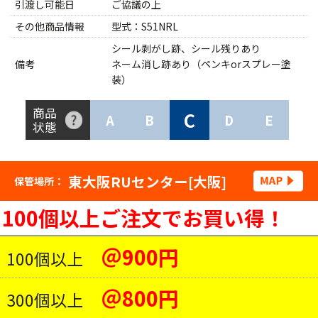
引渡し可能日
ご協議の上
その他商品情報
型式：S51NRL
シール剥がし跡、シール残りあり
備考
ネーム消し跡あり（ペンキorスプレー塗
装）
商品
C
A
B
D
E
状態
東大阪RUセンター[大阪]
保管場所：
100個以上ご注文でお買い得！
＠900円
100個以上
＠800円
300個以上