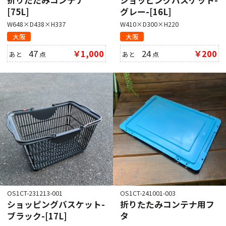
折りたたみコンテナ
ショッピングバスケット-
[75L]
グレー-[16L]
W648×D438×H337
W410×D300×H220
大阪
大阪
47
￥1,000
24
￥200
あと
点
あと
点
OS1CT-231213-001
OS1CT-241001-003
ショッピングバスケット-
折りたたみコンテナ用フ
ブラック-[17L]
タ