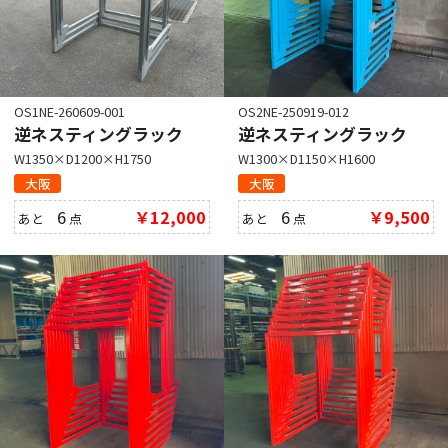
OS1NE-260609-001
OS2NE-250919-012
逆ネスティングラック
逆ネスティングラック
W1350×D1200×H1750
W1300×D1150×H1600
大阪
大阪
6
￥12,000
6
￥9,500
あと
点
あと
点