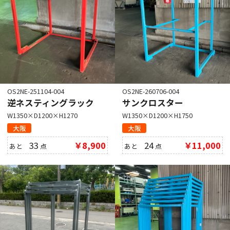
OS2NE-251104-004
OS2NE-260706-004
逆ネスティングラック
サンクロスター
W1350×D1200×H1270
W1350×D1200×H1750
大阪
大阪
33
￥8,900
24
￥11,000
あと
点
あと
点