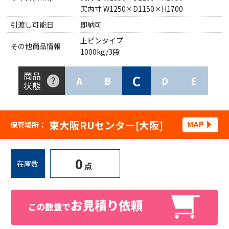
実内寸 W1250×D1150×H1700
引渡し可能日
即納可
上ピンタイプ
その他商品情報
1000kg/3段
商品
C
A
B
D
E
状態
東大阪RUセンター[大阪]
保管場所：
0
在庫数
点