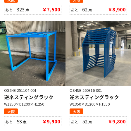
323
￥7,500
62
￥8,900
あと
点
あと
点
OS2NE-251104-001
OS4NE-260316-001
逆ネスティングラック
逆ネスティングラック
W1350×D1200×H1250
W1350×D1200×H1550
大阪
大阪
53
￥9,900
52
￥9,800
あと
点
あと
点