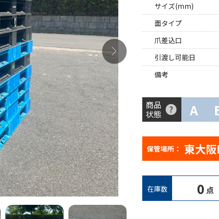
サイズ(mm)
面タイプ
爪差込口
引渡し可能日
備考
商品
A
状態
東大阪
保管場所：
0
在庫数
点