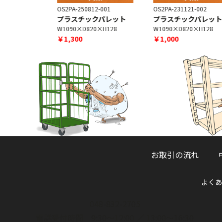
-002
OS2PA-250812-001
OS2PA-231121-002
ト
プラスチックパレット
プラスチックパレット
0×H120
W1090×D820×H128
W1090×D820×H128
￥1,300
￥1,000
お取引の流れ
よくあ
048-832-2705
電話受付時間 9:30～12:00 ／ 13:00～16:30