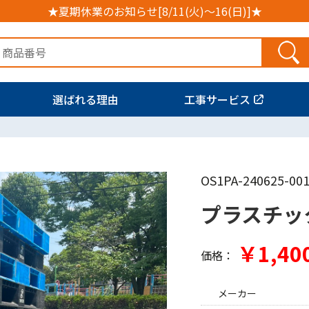
★夏期休業のお知らせ[8/11(火)～16(日)]★
選ばれる理由
工事サービス
OS1PA-240625-00
プラスチッ
￥1,40
価格：
メーカー