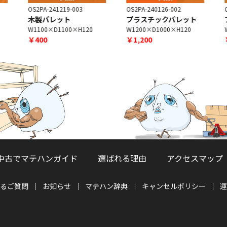
OS2PA-241219-003
OS2PA-240126-002
O
木製パレット
プラスチックパレット
W1100×D1100×H120
W1200×D1000×H120
W
￥400
￥1,200
中古でマテハンガイド
選ばれる理由
アクセスマップ
るご質問
お知らせ
マテハン辞典
キャンセルポリシー
運