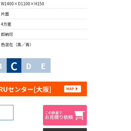
W1400×D1100×H150
片面
4方差
即納可
色混在（黒／青）
C
B
D
E
RUセンター[大阪]