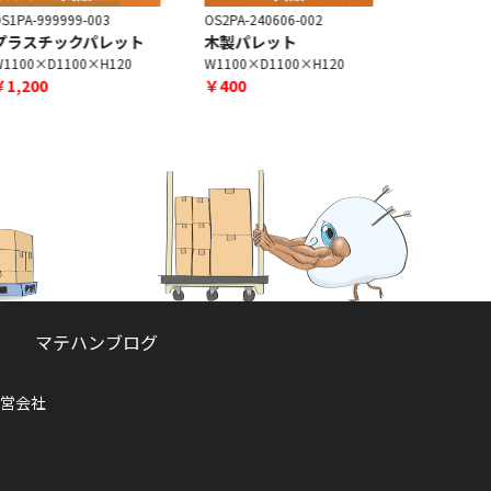
S1PA-999999-003
OS2PA-240606-002
OS2PA-2409
プラスチックパレット
木製パレット
プラスチ
1100×D1100×H120
W1100×D1100×H120
W1090×D8
￥1,200
￥400
￥1,200
マテハンブログ
営会社