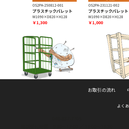
-002
OS2PA-250812-001
OS2PA-231121-002
ト
プラスチックパレット
プラスチックパレット
0×H120
W1090×D820×H128
W1090×D820×H128
￥1,300
￥1,000
お取引の流れ
よくあ
048-832-2705
電話受付時間 9:30～12:00 ／ 13:00～16:30