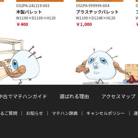
OS2PA-241219-003
OS1PA-999999-004
O
木製パレット
プラスチックパレット
W1100×D1100×H120
W1100×D1100×H120
W
￥400
￥1,000
中古でマテハンガイド
選ばれる理由
アクセスマップ
るご質問
お知らせ
マテハン辞典
キャンセルポリシー
運