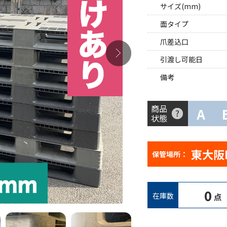
サイズ(mm)
面タイプ
爪差込口
引渡し可能日
備考
商品
A
状態
東大阪
保管場所：
0
在庫数
点