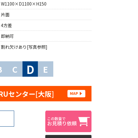
W1100×D1100×H150
片面
4方差
即納可
割れ欠けあり[写真参照]
D
B
C
E
RUセンター[大阪]