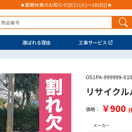
★夏期休業のお知らせ[8/11(火)～16(日)]★
選ばれる理由
工事サービス
OS1PA-999999-01
リサイクル
￥900
価格：
(
メーカー