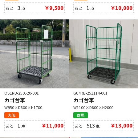
3
￥9,500
1
￥10,000
あと
点
あと
点
OS1RB-250520-001
GU4RB-251114-001
カゴ台車
カゴ台車
W950×D800×H1700
W1100×D800×H2000
大阪
群馬
1
￥11,000
513
￥13,000
あと
点
あと
点