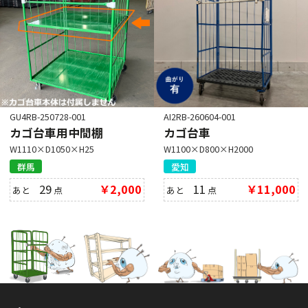
GU4RB-250728-001
AI2RB-260604-001
カゴ台車用中間棚
カゴ台車
W1110×D1050×H25
W1100×D800×H2000
群馬
愛知
29
￥2,000
11
￥11,000
あと
点
あと
点