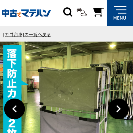
[カゴ台車]の一覧へ戻る