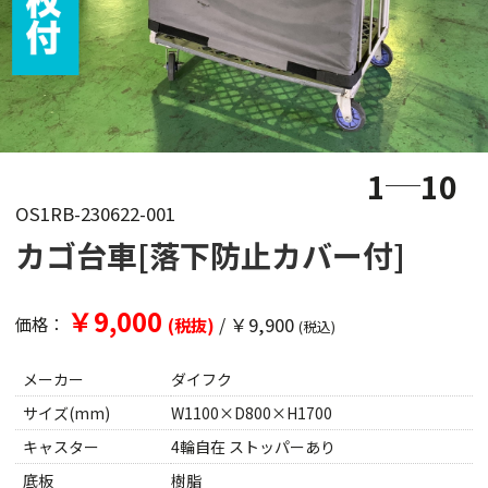
1
10
OS1RB-230622-001
カゴ台車[落下防止カバー付]
￥9,000
/
￥9,900
価格：
(税抜)
(税込)
メーカー
ダイフク
サイズ(mm)
W1100×D800×H1700
キャスター
4輪自在 ストッパーあり
底板
樹脂