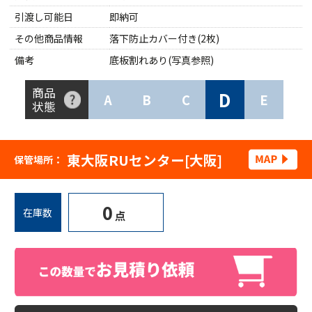
引渡し可能日
即納可
その他商品情報
落下防止カバー付き(2枚)
備考
底板割れあり(写真参照)
商品
D
A
B
C
E
状態
東大阪RUセンター[大阪]
保管場所：
0
在庫数
点