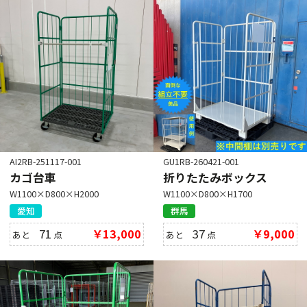
AI2RB-251117-001
GU1RB-260421-001
カゴ台車
折りたたみボックス
W1100×D800×H2000
W1100×D800×H1700
愛知
群馬
71
￥13,000
37
￥9,000
あと
点
あと
点