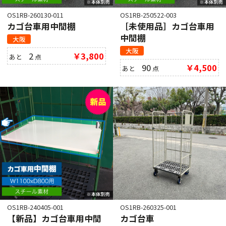
OS1RB-260130-011
OS1RB-250522-003
カゴ台車用中間棚
［未使用品］カゴ台車用
中間棚
大阪
大阪
2
￥3,800
あと
点
90
￥4,500
あと
点
OS1RB-240405-001
OS1RB-260325-001
【新品】カゴ台車用中間
カゴ台車