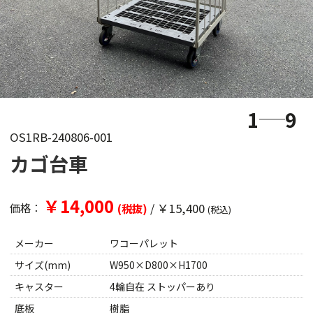
1
9
OS1RB-240806-001
カゴ台車
￥14,000
/
￥15,400
価格：
(税抜)
(税込)
メーカー
ワコーパレット
サイズ(mm)
W950×D800×H1700
キャスター
4輪自在 ストッパーあり
底板
樹脂