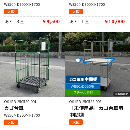
W950×D800×H1700
W950×D800×H1700
大阪
大阪
3
￥9,500
1
￥10,000
あと
点
あと
点
OS1RB-250520-001
OS1RB-250522-003
カゴ台車
［未使用品］カゴ台車用
中間棚
W950×D800×H1700
大阪
大阪