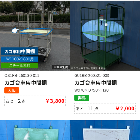
OS1RB-260130-011
GU1RB-260521-003
カゴ台車用中間棚
カゴ台車用中間棚
W970×D750×H30
大阪
群馬
2
￥3,800
あと
点
11
￥2,000
あと
点