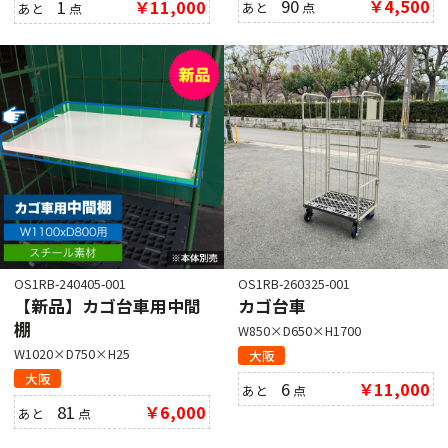
90
￥4,500
1
￥11,000
あと
点
あと
点
OS1RB-240405-001
OS1RB-260325-001
【新品】カゴ台車用中間
カゴ台車
棚
W850×D650×H1700
W1020×D750×H25
大阪
大阪
6
￥11,000
あと
点
81
￥6,000
あと
点