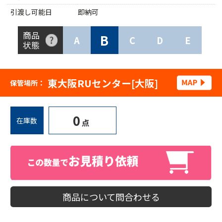
引渡し可能日
即納可
商品
B
A
C
D
E
状態
東大阪RUセンター[大阪]
保管場所：
0
在庫数
点
商品について問合わせる