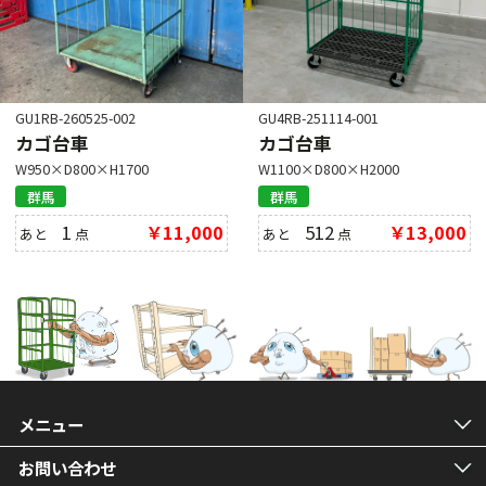
GU1RB-260525-002
GU4RB-251114-001
カゴ台車
カゴ台車
W950×D800×H1700
W1100×D800×H2000
群馬
群馬
1
￥11,000
512
￥13,000
あと
点
あと
点
メニュー
お問い合わせ