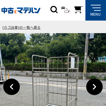
[カゴ台車]の一覧へ戻る