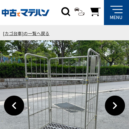
[カゴ台車]の一覧へ戻る