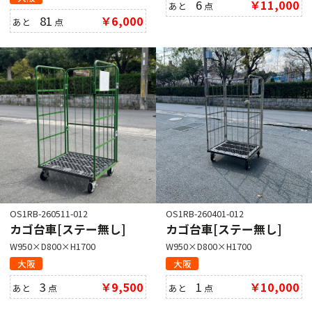
6
￥11,000
あと
点
81
￥6,000
あと
点
OS1RB-260511-012
OS1RB-260401-012
カゴ台車[ステー無し]
カゴ台車[ステー無し]
W950×D800×H1700
W950×D800×H1700
大阪
大阪
3
￥9,500
1
￥10,000
あと
点
あと
点