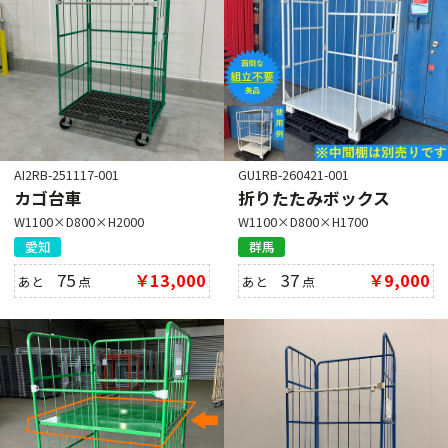
AI2RB-251117-001
GU1RB-260421-001
カゴ台車
折りたたみボックス
W1100×D800×H2000
W1100×D800×H1700
愛知
群馬
75
￥13,000
37
￥9,000
あと
点
あと
点