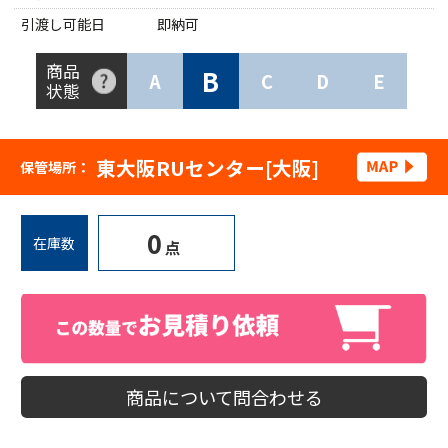
引渡し可能日
即納可
商品
B
A
C
D
E
状態
東大阪RUセンター[大阪]
保管場所：
0
在庫数
点
商品について問合わせる