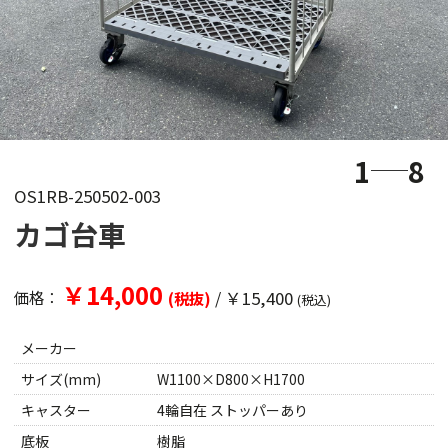
1
8
OS1RB-250502-003
カゴ台車
￥14,000
/
￥15,400
価格：
(税抜)
(税込)
メーカー
サイズ(mm)
W1100×D800×H1700
キャスター
4輪自在 ストッパーあり
底板
樹脂