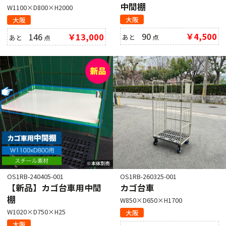
中間棚
W1100×D800×H2000
大阪
大阪
90
￥4,500
146
￥13,000
あと
点
あと
点
OS1RB-240405-001
OS1RB-260325-001
【新品】カゴ台車用中間
カゴ台車
棚
W850×D650×H1700
W1020×D750×H25
大阪
大阪