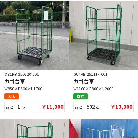
OS1RB-250520-001
GU4RB-251114-001
カゴ台車
カゴ台車
W950×D800×H1700
W1100×D800×H2000
大阪
群馬
1
￥11,000
502
￥13,000
あと
点
あと
点