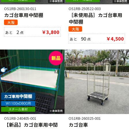
OS1RB-260130-011
OS1RB-250522-003
カゴ台車用中間棚
［未使用品］カゴ台車用
中間棚
大阪
大阪
2
￥3,800
あと
点
90
￥4,500
あと
点
OS1RB-240405-001
OS1RB-260325-001
【新品】カゴ台車用中間
カゴ台車