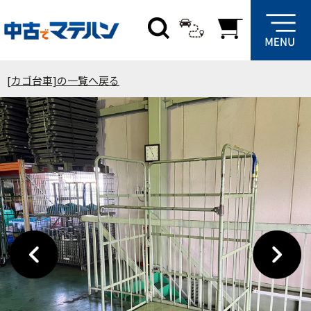
[カゴ台車]の一覧へ戻る