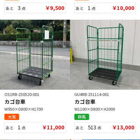
3
￥9,500
1
￥10,000
あと
点
あと
点
OS1RB-250520-001
GU4RB-251114-001
カゴ台車
カゴ台車
W950×D800×H1700
W1100×D800×H2000
大阪
群馬
1
￥11,000
513
￥13,000
あと
点
あと
点