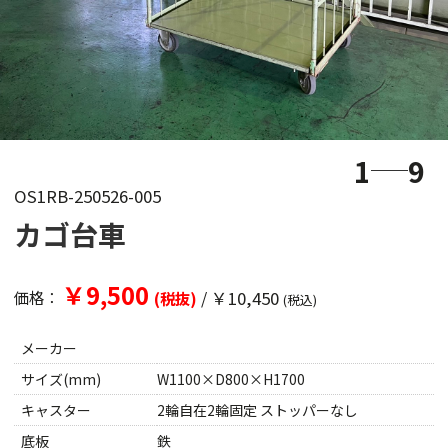
1
9
OS1RB-250526-005
カゴ台車
￥9,500
/
￥10,450
価格：
(税抜)
(税込)
メーカー
サイズ(mm)
W1100×D800×H1700
キャスター
2輪自在2輪固定 ストッパーなし
底板
鉄