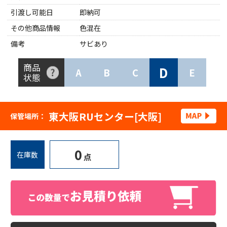
引渡し可能日
即納可
その他商品情報
色混在
備考
サビあり
商品
D
A
B
C
E
状態
東大阪RUセンター[大阪]
保管場所：
0
在庫数
点