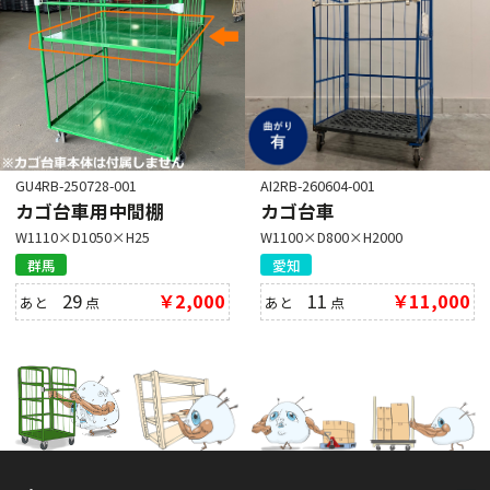
GU4RB-250728-001
AI2RB-260604-001
カゴ台車用中間棚
カゴ台車
W1110×D1050×H25
W1100×D800×H2000
群馬
愛知
29
￥2,000
11
￥11,000
あと
点
あと
点