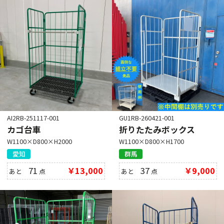
AI2RB-251117-001
GU1RB-260421-001
カゴ台車
折りたたみボックス
W1100×D800×H2000
W1100×D800×H1700
愛知
群馬
71
￥13,000
37
￥9,000
あと
点
あと
点