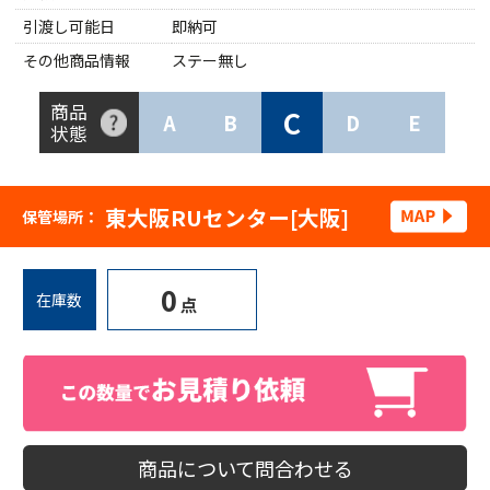
引渡し可能日
即納可
その他商品情報
ステー無し
商品
C
A
B
D
E
状態
東大阪RUセンター[大阪]
保管場所：
0
在庫数
点
商品について問合わせる