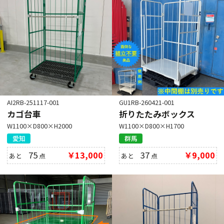
AI2RB-251117-001
GU1RB-260421-001
カゴ台車
折りたたみボックス
W1100×D800×H2000
W1100×D800×H1700
愛知
群馬
75
￥13,000
37
￥9,000
あと
点
あと
点