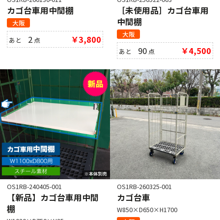
カゴ台車用中間棚
［未使用品］カゴ台車用
中間棚
大阪
大阪
2
￥3,800
あと
点
90
￥4,500
あと
点
OS1RB-240405-001
OS1RB-260325-001
【新品】カゴ台車用中間
カゴ台車
棚
W850×D650×H1700