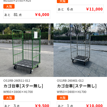
W1020×D750×H25
大阪
大阪
6
￥11,000
あと
点
81
￥6,000
あと
点
OS1RB-260511-012
OS1RB-260401-012
カゴ台車[ステー無し]
カゴ台車[ステー無し]
W950×D800×H1700
W950×D800×H1700
大阪
大阪
3
￥9,500
1
￥10,000
あと
点
あと
点