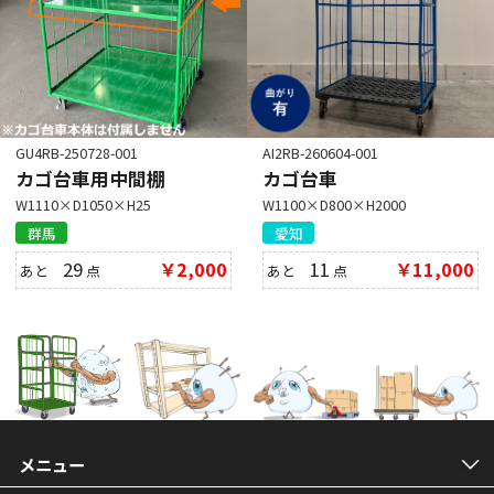
GU4RB-250728-001
AI2RB-260604-001
カゴ台車用中間棚
カゴ台車
W1110×D1050×H25
W1100×D800×H2000
群馬
愛知
29
￥2,000
11
￥11,000
あと
点
あと
点
メニュー