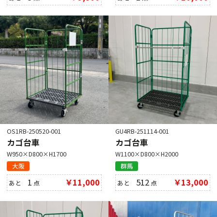
OS1RB-250520-001
GU4RB-251114-001
カゴ台車
カゴ台車
W950×D800×H1700
W1100×D800×H2000
大阪
群馬
1
￥11,000
512
￥13,000
あと
点
あと
点