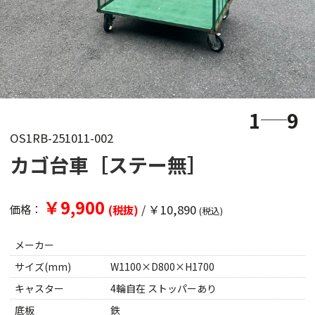
1
9
OS1RB-251011-002
カゴ台車［ステー無］
￥9,900
/
￥10,890
価格：
(税抜)
(税込)
メーカー
サイズ(mm)
W1100×D800×H1700
キャスター
4輪自在 ストッパーあり
底板
鉄