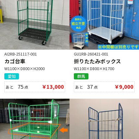
AI2RB-251117-001
GU1RB-260421-001
カゴ台車
折りたたみボックス
W1100×D800×H2000
W1100×D800×H1700
愛知
群馬
75
￥13,000
37
￥9,000
あと
点
あと
点