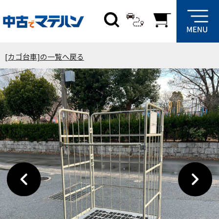
[カゴ台車]の一覧へ戻る