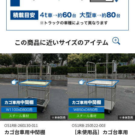
この商品に近いサイズのアイテム
OS1RB-260130-011
OS1RB-250522-003
カゴ台車用中間棚
［未使用品］カゴ台車用