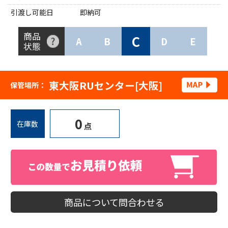
引渡し可能日
即納可
商品
C
A
B
D
E
状態
東大阪RUセンター[大阪]
保管場所：
0
在庫数
点
商品について問合わせる