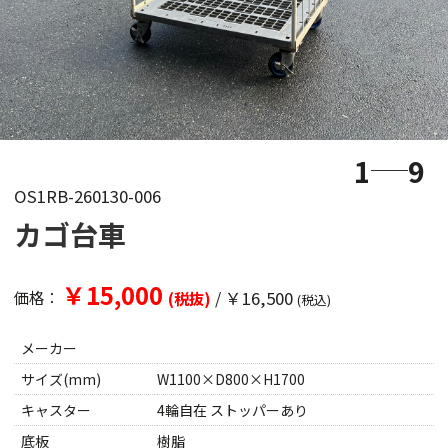
1
9
OS1RB-260130-006
カゴ台車
￥15,000
/
￥16,500
価格：
(税抜)
(税込)
メーカー
サイズ(mm)
W1100×D800×H1700
キャスター
4輪自在 ストッパーあり
底板
樹脂