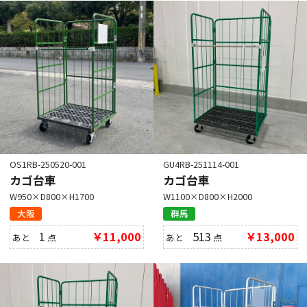
OS1RB-250520-001
GU4RB-251114-001
カゴ台車
カゴ台車
W950×D800×H1700
W1100×D800×H2000
大阪
群馬
1
￥11,000
513
￥13,000
あと
点
あと
点