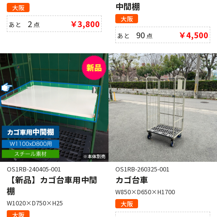
中間棚
大阪
大阪
2
￥3,800
あと
点
90
￥4,500
あと
点
OS1RB-240405-001
OS1RB-260325-001
【新品】カゴ台車用中間
カゴ台車
棚
W850×D650×H1700
W1020×D750×H25
大阪
大阪