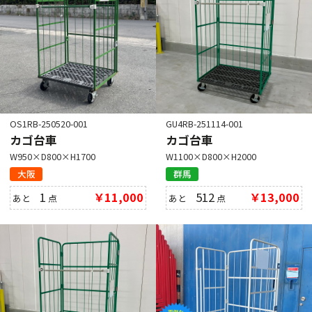
OS1RB-250520-001
GU4RB-251114-001
カゴ台車
カゴ台車
W950×D800×H1700
W1100×D800×H2000
大阪
群馬
1
￥11,000
512
￥13,000
あと
点
あと
点