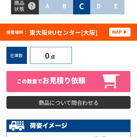
商品
C
A
B
D
E
状態
東大阪RUセンター[大阪]
保管場所：
0
在庫数
点
商品について問合わせる