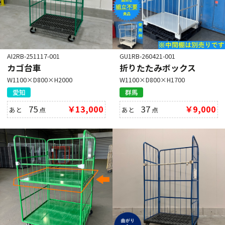
AI2RB-251117-001
GU1RB-260421-001
カゴ台車
折りたたみボックス
W1100×D800×H2000
W1100×D800×H1700
愛知
群馬
75
￥13,000
37
￥9,000
あと
点
あと
点