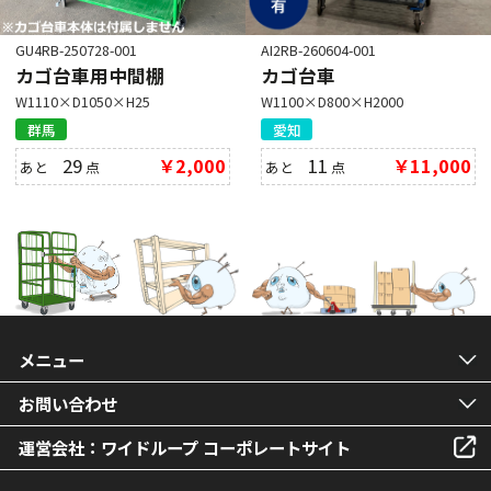
GU4RB-250728-001
AI2RB-260604-001
カゴ台車用中間棚
カゴ台車
W1110×D1050×H25
W1100×D800×H2000
群馬
愛知
29
￥2,000
11
￥11,000
あと
点
あと
点
メニュー
お問い合わせ
運営会社：ワイドループ コーポレートサイト