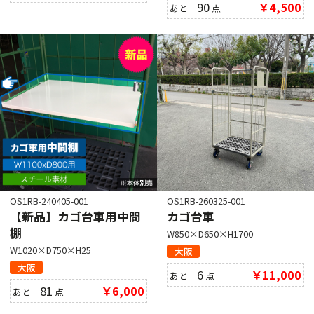
90
￥4,500
あと
点
OS1RB-240405-001
OS1RB-260325-001
【新品】カゴ台車用中間
カゴ台車
棚
W850×D650×H1700
W1020×D750×H25
大阪
大阪
6
￥11,000
あと
点
81
￥6,000
あと
点