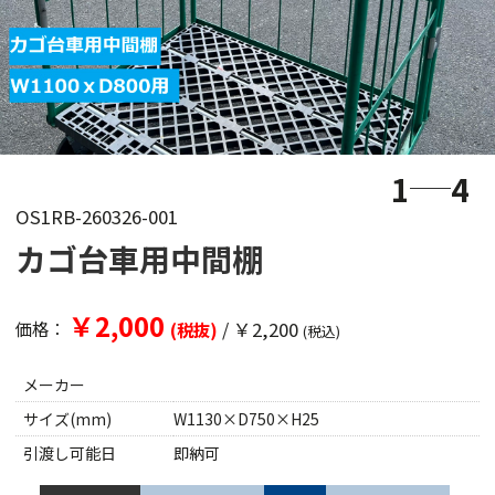
1
4
OS1RB-260326-001
カゴ台車用中間棚
￥2,000
/
￥2,200
価格：
(税抜)
(税込)
メーカー
サイズ(mm)
W1130×D750×H25
引渡し可能日
即納可