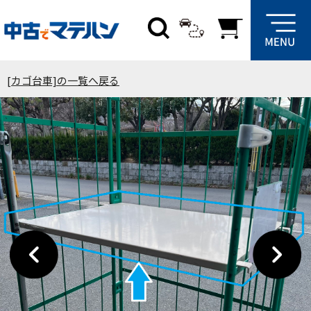
[カゴ台車]の一覧へ戻る