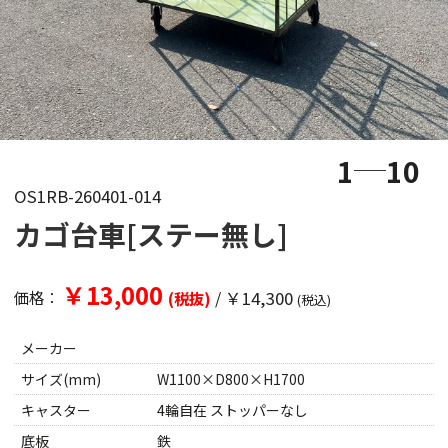
1
10
OS1RB-260401-014
カゴ台車[ステー無し]
￥13,000
/
￥14,300
価格：
(税抜)
(税込)
メーカー
サイズ(mm)
W1100×D800×H1700
キャスター
4輪自在 ストッパーなし
底板
鉄