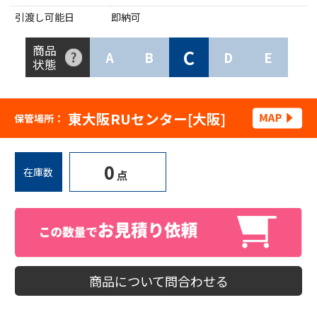
引渡し可能日
即納可
商品
C
A
B
D
E
状態
東大阪RUセンター[大阪]
保管場所：
0
在庫数
点
商品について問合わせる