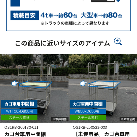
この商品に近いサイズのアイテム
OS1RB-260130-011
OS1RB-250522-003
カゴ台車用中間棚
［未使用品］カゴ台車用