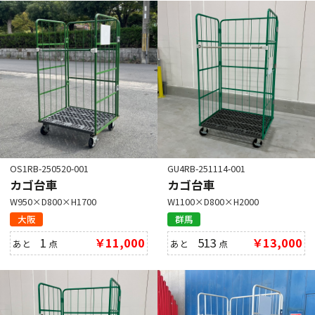
OS1RB-250520-001
GU4RB-251114-001
カゴ台車
カゴ台車
W950×D800×H1700
W1100×D800×H2000
大阪
群馬
1
￥11,000
513
￥13,000
あと
点
あと
点