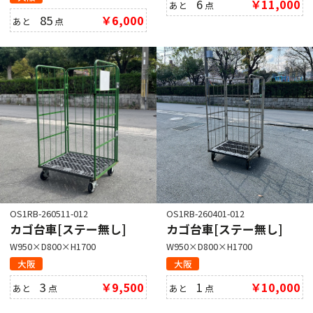
6
￥11,000
あと
点
85
￥6,000
あと
点
OS1RB-260511-012
OS1RB-260401-012
カゴ台車[ステー無し]
カゴ台車[ステー無し]
W950×D800×H1700
W950×D800×H1700
大阪
大阪
3
￥9,500
1
￥10,000
あと
点
あと
点