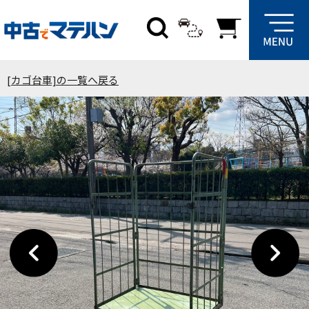
[カゴ台車]の一覧へ戻る