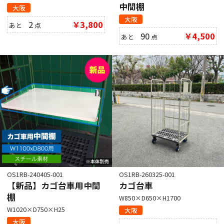
中間棚
大阪
大阪
2
￥3,800
あと
点
90
￥4,500
あと
点
OS1RB-240405-001
OS1RB-260325-001
【新品】カゴ台車用中間
カゴ台車
棚
W850×D650×H1700
W1020×D750×H25
大阪
大阪