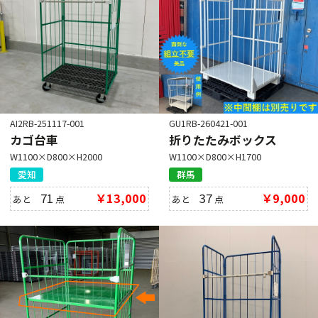
AI2RB-251117-001
GU1RB-260421-001
カゴ台車
折りたたみボックス
W1100×D800×H2000
W1100×D800×H1700
愛知
群馬
71
￥13,000
37
￥9,000
あと
点
あと
点