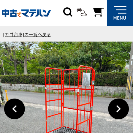
[カゴ台車]の一覧へ戻る