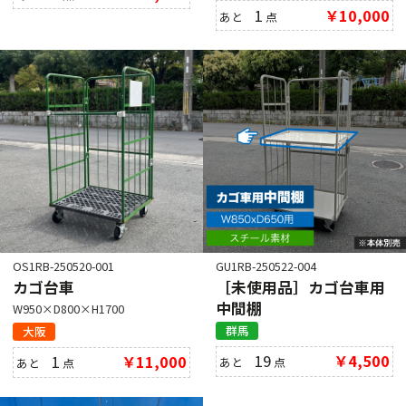
1
￥10,000
あと
点
OS1RB-250520-001
GU1RB-250522-004
カゴ台車
［未使用品］カゴ台車用
中間棚
W950×D800×H1700
群馬
大阪
19
￥4,500
1
￥11,000
あと
点
あと
点