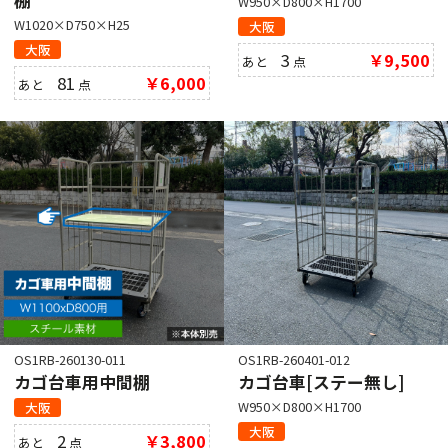
棚
W950×D800×H1700
W1020×D750×H25
大阪
大阪
3
￥9,500
あと
点
81
￥6,000
あと
点
OS1RB-260130-011
OS1RB-260401-012
カゴ台車用中間棚
カゴ台車[ステー無し]
W950×D800×H1700
大阪
大阪
2
￥3,800
あと
点