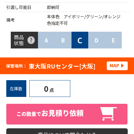
引渡し可能日
即納可
本体色 アイボリー/グリーン/オレンジ
備考
色指定不可
商品
C
A
B
D
E
状態
東大阪RUセンター[大阪]
保管場所：
0
在庫数
点