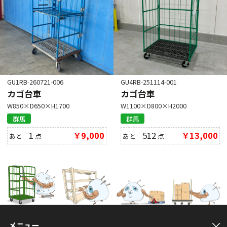
GU1RB-260721-006
GU4RB-251114-001
カゴ台車
カゴ台車
W850×D650×H1700
W1100×D800×H2000
群馬
群馬
1
￥9,000
512
￥13,000
あと
点
あと
点
メニュー