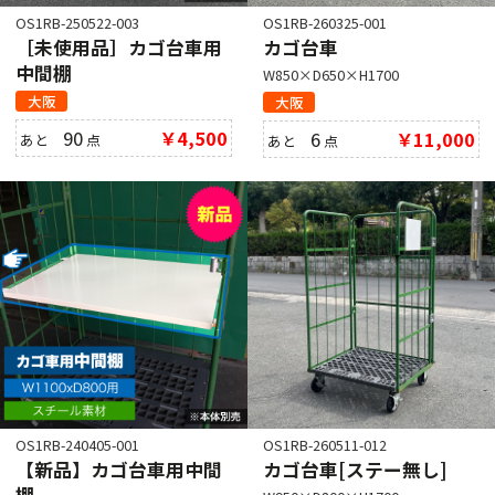
OS1RB-250522-003
OS1RB-260325-001
［未使用品］カゴ台車用
カゴ台車
中間棚
W850×D650×H1700
大阪
大阪
90
￥4,500
6
￥11,000
あと
点
あと
点
OS1RB-240405-001
OS1RB-260511-012
【新品】カゴ台車用中間
カゴ台車[ステー無し]