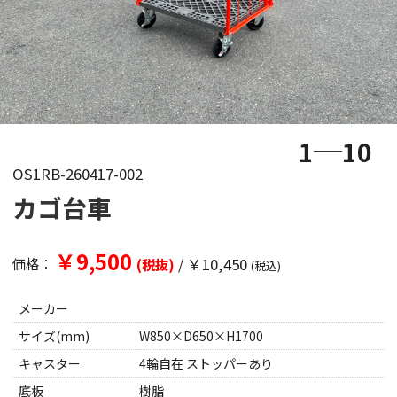
1
10
OS1RB-260417-002
カゴ台車
￥9,500
/
￥10,450
価格：
(税抜)
(税込)
メーカー
サイズ(mm)
W850×D650×H1700
キャスター
4輪自在 ストッパーあり
底板
樹脂