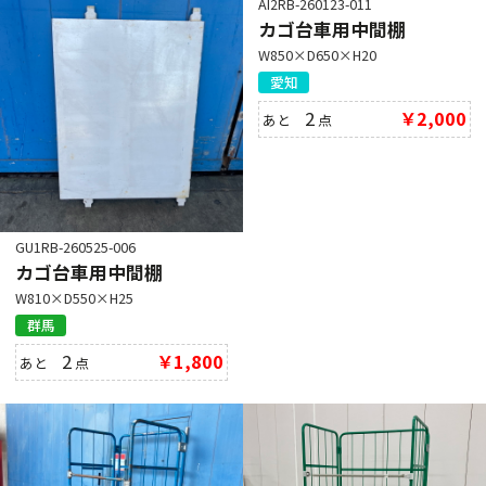
AI2RB-260123-011
カゴ台車用中間棚
W850×D650×H20
愛知
2
￥2,000
あと
点
GU1RB-260525-006
カゴ台車用中間棚
W810×D550×H25
群馬
2
￥1,800
あと
点