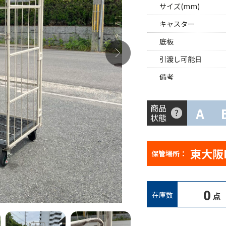
サイズ(mm)
キャスター
底板
引渡し可能日
備考
商品
A
状態
東大阪
保管場所：
0
在庫数
点