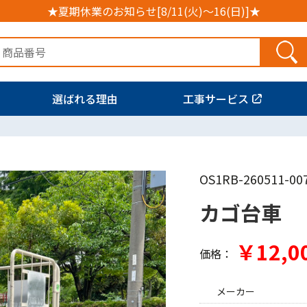
★夏期休業のお知らせ[8/11(火)～16(日)]★
選ばれる理由
工事サービス
OS1RB-260511-00
カゴ台車
￥12,0
価格：
メーカー