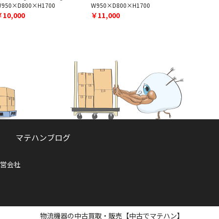
W950×D800×H1700
W950×D800×H1700
W1100×D8
￥10,000
￥11,000
￥13,000
マテハンブログ
営会社
物流機器の中古買取・販売【中古でマテハン】