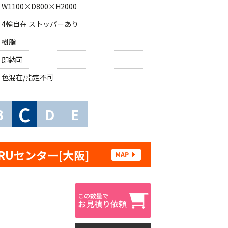
W1100×D800×H2000
4輪自在 ストッパーあり
樹脂
即納可
色混在/指定不可
C
B
D
E
RUセンター[大阪]