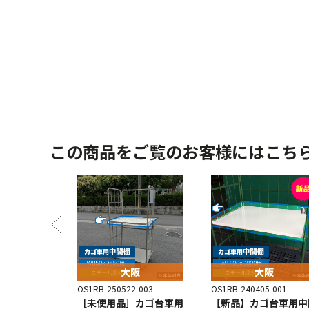
この商品をご覧のお客様にはこち
阪
大阪
大阪
0-011
OS1RB-250522-003
OS1RB-240405-001
中間棚
［未使用品］カゴ台車用
【新品】カゴ台車用中