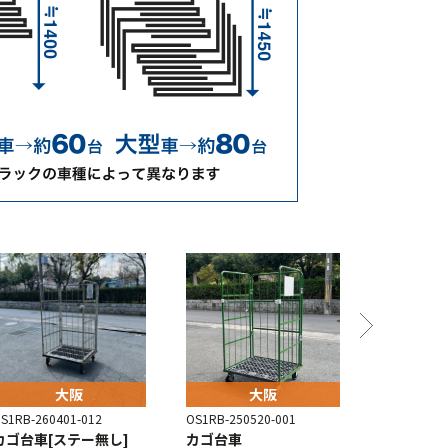
大阪
大阪
S1RB-260401-012
OS1RB-250520-001
GU4RB-251
カゴ台車[ステー無し]
カゴ台車
カゴ台車