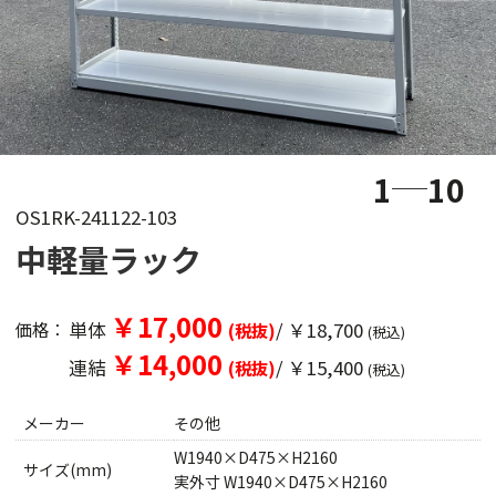
1
10
OS1RK-241122-103
中軽量ラック
￥17,000
単体
/ ￥18,700
価格：
(税抜)
(税込)
￥14,000
連結
/ ￥15,400
(税抜)
(税込)
メーカー
その他
W1940×D475×H2160
サイズ(mm)
実外寸 W1940×D475×H2160