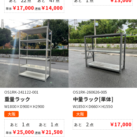
22
47
1
￥13,000
あと
点
あと
点
あと
点
￥17,000
￥14,000
単体
連結
OS1RK-241122-001
OS1RK-260626-005
重量ラック
中量ラック[単体]
W1800×D900×H2900
W1850×D660×H1550
大阪
大阪
1
1
2
￥17,000
あと
点
あと
点
あと
点
￥25,000
￥21,500
単体
連結