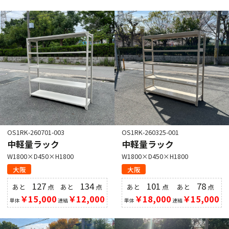
OS1RK-260701-003
OS1RK-260325-001
中軽量ラック
中軽量ラック
W1800×D450×H1800
W1800×D450×H1800
大阪
大阪
127
134
101
78
あと
点
あと
点
あと
点
あと
点
￥15,000
￥12,000
￥18,000
￥15,000
単体
連結
単体
連結