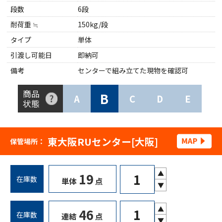
段数
6段
耐荷重 ≒
150kg/段
タイプ
単体
引渡し可能日
即納可
備考
センターで組み立てた現物を確認可
商品
B
A
C
D
E
状態
東大阪RUセンター[大阪]
保管場所：
▲
19
在庫数
単体
点
▼
▲
46
在庫数
連結
点
▼