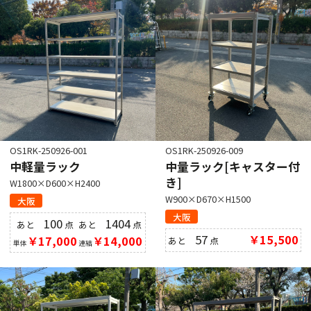
OS1RK-250926-001
OS1RK-250926-009
中軽量ラック
中量ラック[キャスター付
き]
W1800×D600×H2400
W900×D670×H1500
大阪
大阪
100
1404
あと
点
あと
点
57
￥15,500
￥17,000
￥14,000
あと
点
単体
連結