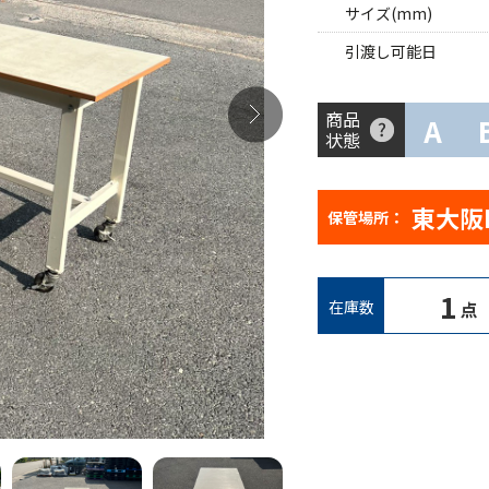
サイズ(mm)
引渡し可能日
商品
A
状態
東大阪
保管場所：
1
在庫数
点