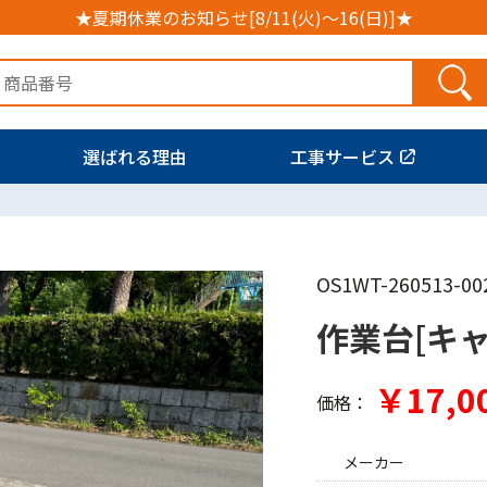
★夏期休業のお知らせ[8/11(火)～16(日)]★
選ばれる理由
工事サービス
OS1WT-260513-00
作業台[キ
￥17,0
価格：
メーカー