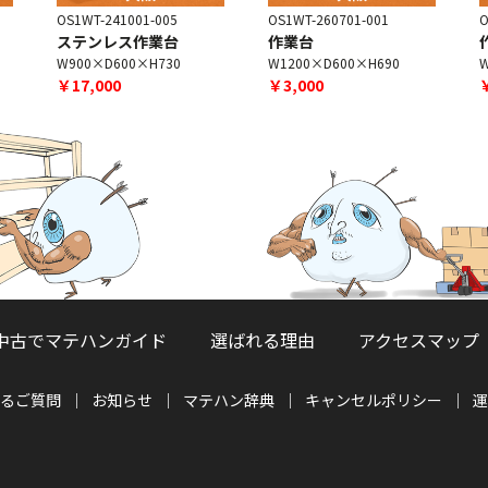
OS1WT-241001-005
OS1WT-260701-001
O
ステンレス作業台
作業台
W900×D600×H730
W1200×D600×H690
￥17,000
￥3,000
中古でマテハンガイド
選ばれる理由
アクセスマップ
るご質問
お知らせ
マテハン辞典
キャンセルポリシー
運