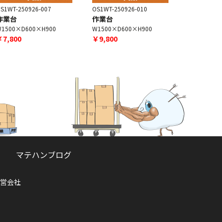
S1WT-250926-007
OS1WT-250926-010
BAX190130
作業台
作業台
高所作業
W1500×D600×H900
W1500×D600×H900
W2190×D7
￥7,800
￥9,800
￥88,000
マテハンブログ
営会社