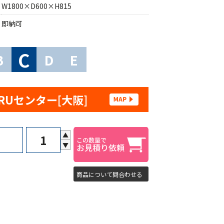
W1800×D600×H815
即納可
C
B
D
E
RUセンター[大阪]
▲
▼
商品について問合わせる