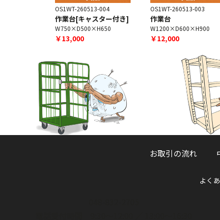
3-001
OS1WT-260513-004
OS1WT-260513-003
作業台[キャスター付き]
作業台
×H900
W750×D500×H650
W1200×D600×H900
￥13,000
￥12,000
お取引の流れ
よくあ
048-832-2705
電話受付時間 9:30～12:00 ／ 13:00～16:30