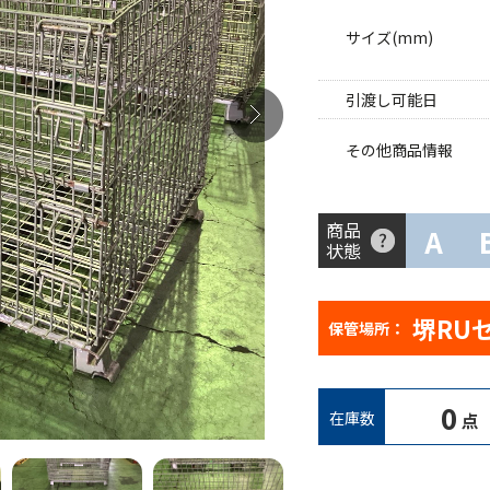
サイズ(mm)
引渡し可能日
その他商品情報
商品
A
状態
堺RU
保管場所：
0
在庫数
点