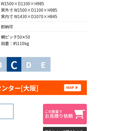
W1500×D1100×H985
実外寸 W1500×D1100×H985
実内寸 W1430×D1070×H845
即納可
網ピッチ50✕50
自重：約110kg
C
B
D
E
センター[大阪]