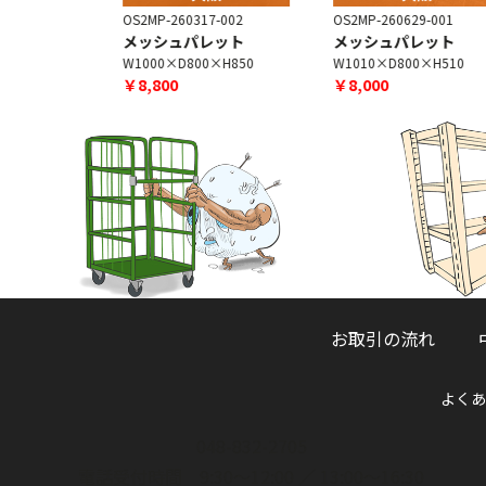
7-001
OS2MP-260317-002
OS2MP-260629-001
レット
メッシュパレット
メッシュパレット
×H850
W1000×D800×H850
W1010×D800×H510
￥8,800
￥8,000
お取引の流れ
よくあ
048-832-2705
電話受付時間 9:30～12:00 ／ 13:00～16:30