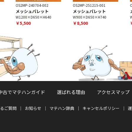
OS2MP-240704-002
OS2MP-251215-001
O
メッシュパレット
メッシュパレット
W1200×D650×H640
W900×D650×H740
￥5,500
￥8,500
中古でマテハンガイド
選ばれる理由
アクセスマップ
るご質問
お知らせ
マテハン辞典
キャンセルポリシー
運