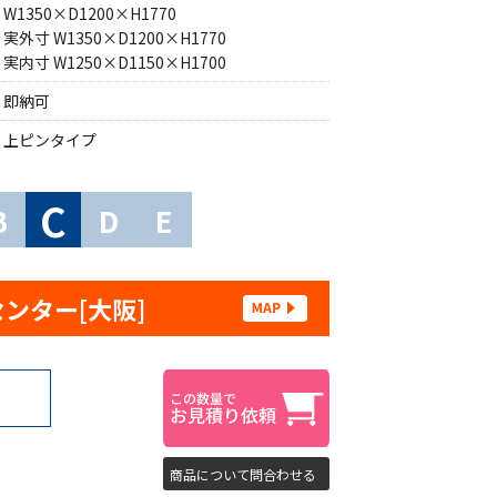
W1350×D1200×H1770
実外寸 W1350×D1200×H1770
実内寸 W1250×D1150×H1700
即納可
上ピンタイプ
C
B
D
E
センター[大阪]
商品について問合わせる