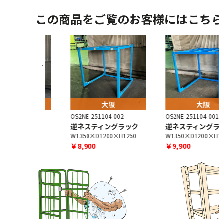
この商品をご覧のお客様にはこち
阪
大阪
大阪
-001
OS2NE-251104-002
OS2NE-251104-001
ングラック
逆ネスティングラック
逆ネスティングラック
0×H1250
W1350×D1200×H1250
W1350×D1200×H1250
￥8,900
￥9,900