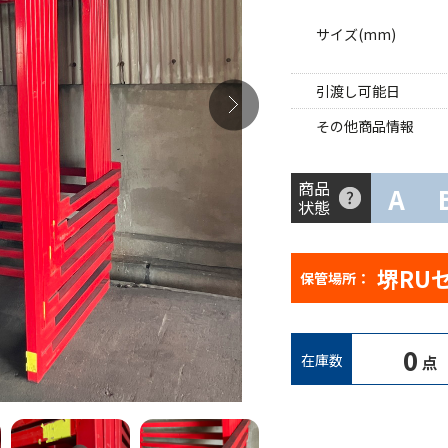
サイズ(mm)
引渡し可能日
その他商品情報
商品
A
状態
堺RU
保管場所：
0
在庫数
点