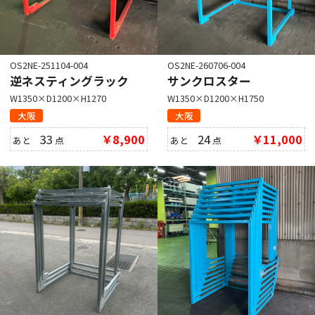
OS2NE-251104-004
OS2NE-260706-004
逆ネスティングラック
サンクロスター
W1350×D1200×H1270
W1350×D1200×H1750
大阪
大阪
33
￥8,900
24
￥11,000
あと
点
あと
点