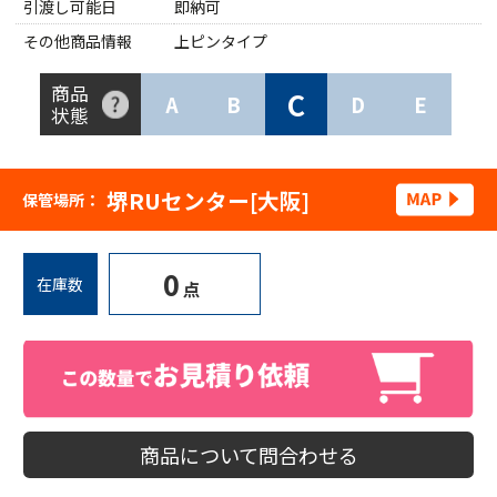
引渡し可能日
即納可
その他商品情報
上ピンタイプ
商品
C
A
B
D
E
状態
堺RUセンター[大阪]
保管場所：
0
在庫数
点
商品について問合わせる