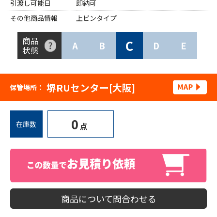
引渡し可能日
即納可
その他商品情報
上ピンタイプ
商品
C
A
B
D
E
状態
堺RUセンター[大阪]
保管場所：
0
在庫数
点
商品について問合わせる