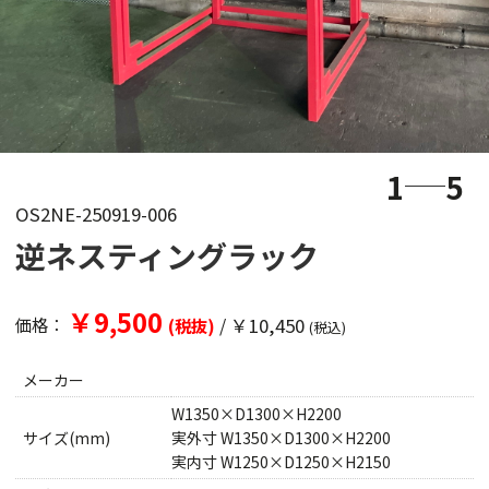
1
5
OS2NE-250919-006
逆ネスティングラック
￥9,500
/
￥10,450
価格：
(税抜)
(税込)
メーカー
W1350×D1300×H2200
サイズ(mm)
実外寸 W1350×D1300×H2200
実内寸 W1250×D1250×H2150