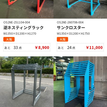
OS2NE-251104-004
OS2NE-260706-004
逆ネスティングラック
サンクロスター
W1350×D1200×H1270
W1350×D1200×H1750
大阪
大阪
33
￥8,900
24
￥11,000
あと
点
あと
点