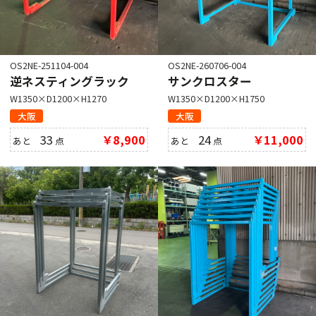
OS2NE-251104-004
OS2NE-260706-004
逆ネスティングラック
サンクロスター
W1350×D1200×H1270
W1350×D1200×H1750
大阪
大阪
33
￥8,900
24
￥11,000
あと
点
あと
点