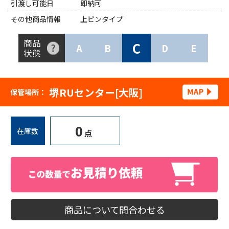
引渡し可能日
即納可
その他商品情報
上ピンタイプ
商品
C
A
B
D
E
状態
堺RUセンター[大阪]
保管場所：
0
在庫数
点
商品について問合わせる