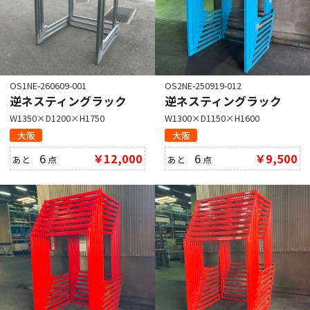
OS1NE-260609-001
OS2NE-250919-012
逆ネスティングラック
逆ネスティングラック
W1350×D1200×H1750
W1300×D1150×H1600
大阪
大阪
6
￥12,000
6
￥9,500
あと
点
あと
点