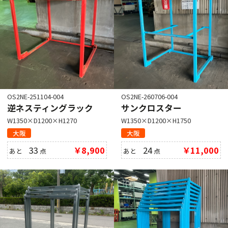
OS2NE-251104-004
OS2NE-260706-004
逆ネスティングラック
サンクロスター
W1350×D1200×H1270
W1350×D1200×H1750
大阪
大阪
33
￥8,900
24
￥11,000
あと
点
あと
点