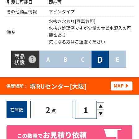
引渡し可能日
即納可
その他商品情報
下ピンタイプ
水抜き穴あり[写真参照]
水抜き処理済ですが少量のサビ水混入の可
備考
能性あり
気になる方はご遠慮ください
商品
D
A
B
C
E
状態
堺RUセンター[大阪]
保管場所：
▲
2
在庫数
点
▼