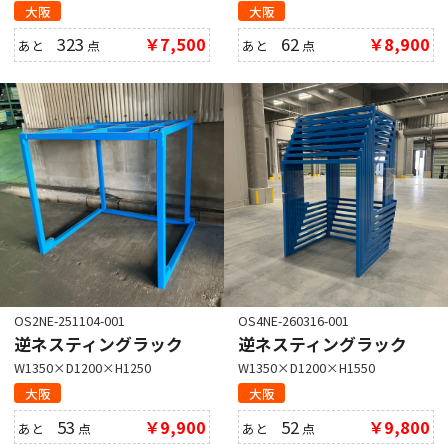
大阪
大阪
323
￥7,500
62
￥8,900
あと
点
あと
点
OS2NE-251104-001
OS4NE-260316-001
逆ネスティングラック
逆ネスティングラック
W1350×D1200×H1250
W1350×D1200×H1550
大阪
大阪
53
￥9,900
52
￥9,800
あと
点
あと
点