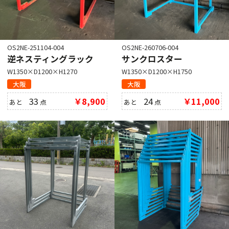
OS2NE-251104-004
OS2NE-260706-004
逆ネスティングラック
サンクロスター
W1350×D1200×H1270
W1350×D1200×H1750
大阪
大阪
33
￥8,900
24
￥11,000
あと
点
あと
点