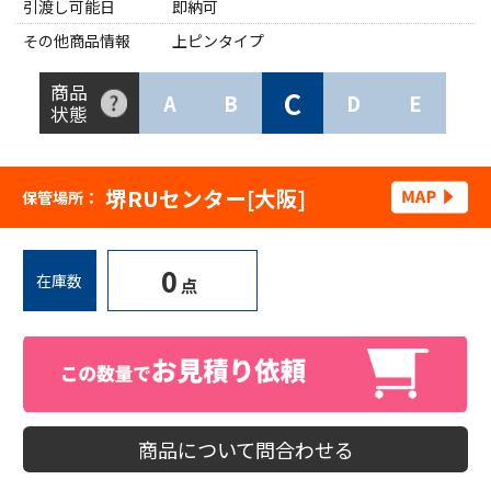
引渡し可能日
即納可
その他商品情報
上ピンタイプ
商品
C
A
B
D
E
状態
堺RUセンター[大阪]
保管場所：
0
在庫数
点
商品について問合わせる