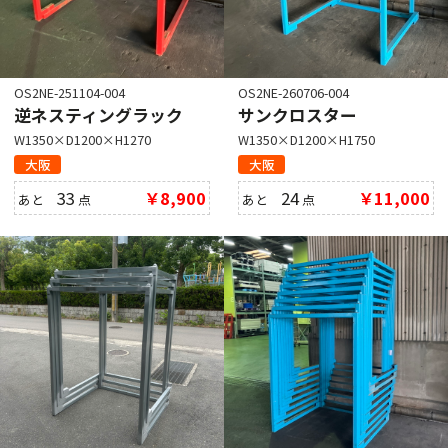
OS2NE-251104-004
OS2NE-260706-004
逆ネスティングラック
サンクロスター
W1350×D1200×H1270
W1350×D1200×H1750
大阪
大阪
33
￥8,900
24
￥11,000
あと
点
あと
点