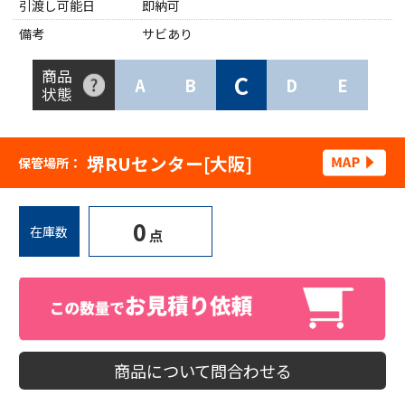
引渡し可能日
即納可
備考
サビあり
商品
C
A
B
D
E
状態
堺RUセンター[大阪]
保管場所：
0
在庫数
点
商品について問合わせる