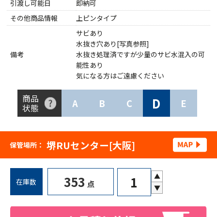
引渡し可能日
即納可
その他商品情報
上ピンタイプ
サビあり
水抜き穴あり[写真参照]
備考
水抜き処理済ですが少量のサビ水混入の可
能性あり
気になる方はご遠慮ください
商品
D
A
B
C
E
状態
堺RUセンター[大阪]
保管場所：
▲
353
在庫数
点
▼