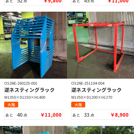
52
￥9,800
45
￥11,000
あと
点
あと
点
OS2NE-260225-001
OS2NE-251104-004
逆ネスティングラック
逆ネスティングラック
W1350×D1150×H1400
W1350×D1200×H1270
大阪
大阪
40
￥11,000
33
￥8,900
あと
点
あと
点