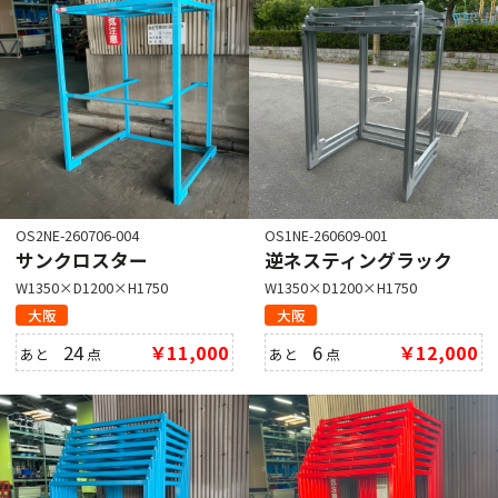
OS2NE-260706-004
OS1NE-260609-001
サンクロスター
逆ネスティングラック
W1350×D1200×H1750
W1350×D1200×H1750
大阪
大阪
24
￥11,000
6
￥12,000
あと
点
あと
点