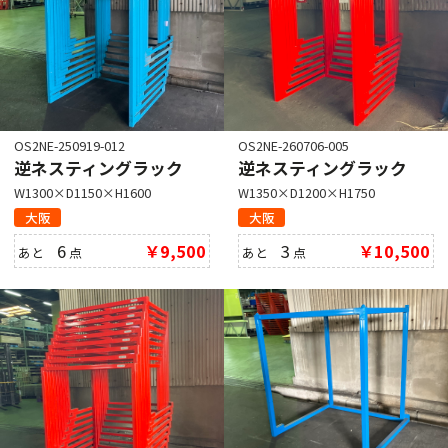
OS2NE-250919-012
OS2NE-260706-005
逆ネスティングラック
逆ネスティングラック
W1300×D1150×H1600
W1350×D1200×H1750
大阪
大阪
6
￥9,500
3
￥10,500
あと
点
あと
点