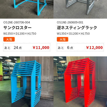
OS2NE-260706-004
OS1NE-260609-001
サンクロスター
逆ネスティングラック
W1350×D1200×H1750
W1350×D1200×H1750
大阪
大阪
24
￥11,000
6
￥12,000
あと
点
あと
点