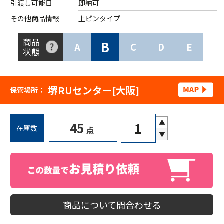
引渡し可能日
即納可
その他商品情報
上ピンタイプ
商品
B
A
C
D
E
状態
堺RUセンター[大阪]
保管場所：
▲
45
在庫数
点
▼
商品について問合わせる