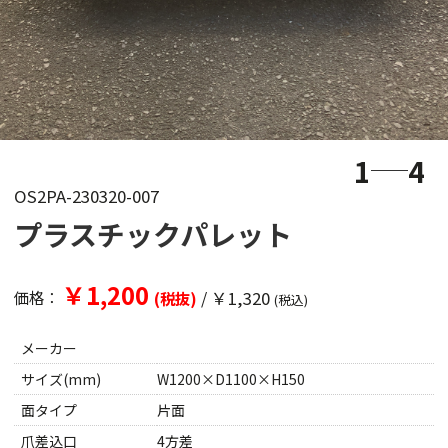
1
4
OS2PA-230320-007
プラスチックパレット
￥1,200
/
￥1,320
価格：
(税抜)
(税込)
メーカー
サイズ(mm)
W1200×D1100×H150
面タイプ
片面
爪差込口
4方差