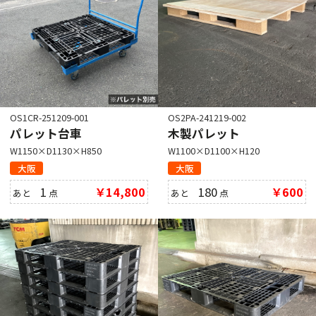
OS1CR-251209-001
OS2PA-241219-002
パレット台車
木製パレット
W1150×D1130×H850
W1100×D1100×H120
大阪
大阪
1
￥14,800
180
￥600
あと
点
あと
点