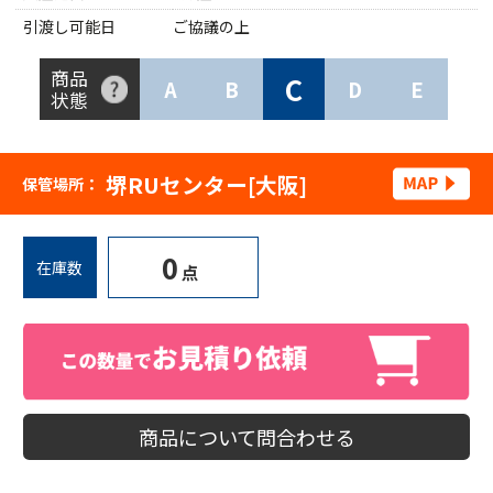
引渡し可能日
ご協議の上
商品
C
A
B
D
E
状態
堺RUセンター[大阪]
保管場所：
0
在庫数
点
商品について問合わせる