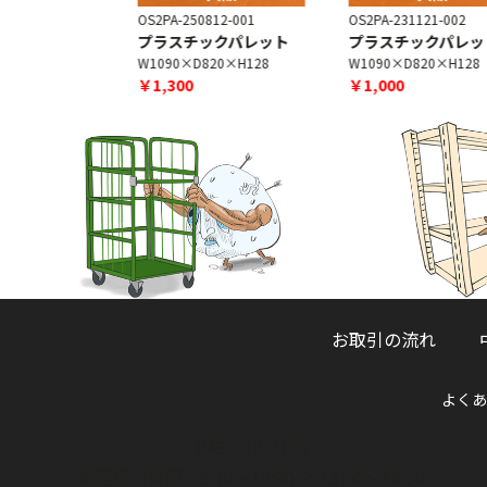
-002
OS2PA-250812-001
OS2PA-231121-002
ト
プラスチックパレット
プラスチックパレット
0×H120
W1090×D820×H128
W1090×D820×H128
￥1,300
￥1,000
お取引の流れ
よくあ
048-832-2705
電話受付時間 9:30～12:00 ／ 13:00～16:30