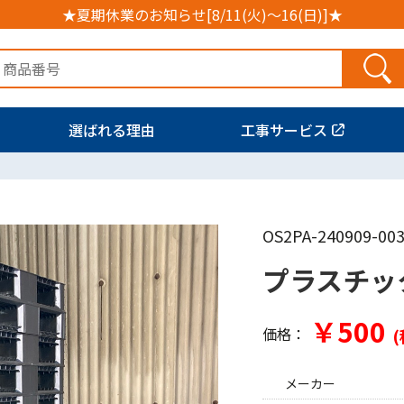
★夏期休業のお知らせ[8/11(火)～16(日)]★
選ばれる理由
工事サービス
OS2PA-240909-00
プラスチッ
￥500
価格：
(
メーカー