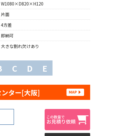
W1080×D820×H120
片面
4方差
即納可
大きな割れ欠けあり
B
C
D
E
センター[大阪]