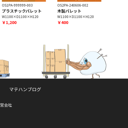
S1PA-999999-003
OS2PA-240606-002
OS2PA-2409
プラスチックパレット
木製パレット
プラスチ
1100×D1100×H120
W1100×D1100×H120
W1090×D8
￥1,200
￥400
￥1,200
マテハンブログ
営会社