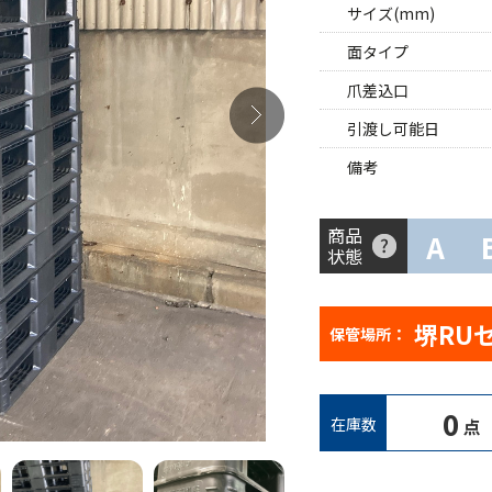
サイズ(mm)
面タイプ
爪差込口
引渡し可能日
備考
商品
A
状態
堺RU
保管場所：
0
在庫数
点