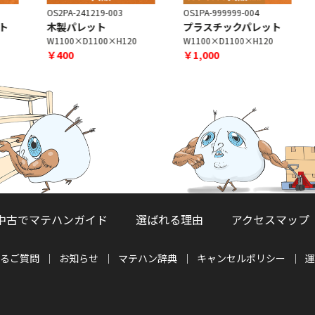
OS2PA-241219-003
OS1PA-999999-004
O
木製パレット
プラスチックパレット
W1100×D1100×H120
W1100×D1100×H120
W
￥400
￥1,000
中古でマテハンガイド
選ばれる理由
アクセスマップ
るご質問
お知らせ
マテハン辞典
キャンセルポリシー
運