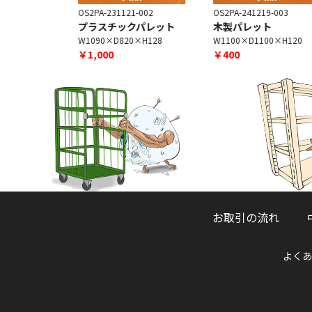
-002
OS2PA-231121-002
OS2PA-241219-003
ト
プラスチックパレット
木製パレット
0×H120
W1090×D820×H128
W1100×D1100×H120
￥1,000
￥400
お取引の流れ
よくあ
048-832-2705
電話受付時間 9:30～12:00 ／ 13:00～16:30