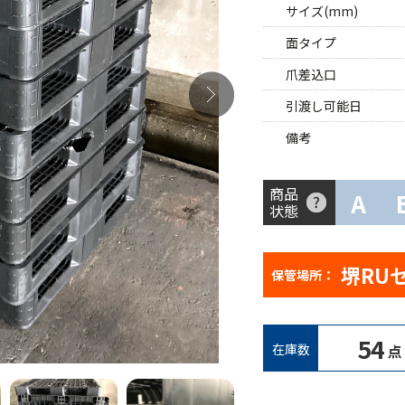
サイズ(mm)
面タイプ
爪差込口
引渡し可能日
備考
商品
A
状態
堺RU
保管場所：
54
在庫数
点