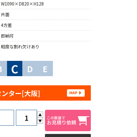
W1090×D820×H128
片面
4方差
即納可
軽度な割れ欠けあり
C
B
D
E
センター[大阪]
▲
▼