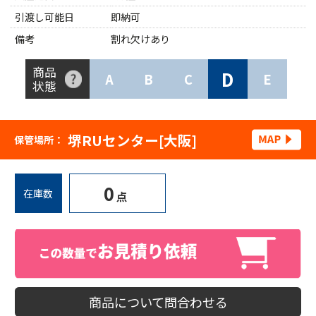
引渡し可能日
即納可
備考
割れ欠けあり
商品
D
A
B
C
E
状態
堺RUセンター[大阪]
保管場所：
0
在庫数
点
商品について問合わせる