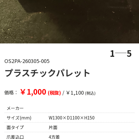
1
5
OS2PA-260305-005
プラスチックパレット
￥1,000
/
￥1,100
価格：
(税抜)
(税込)
メーカー
サイズ(mm)
W1300×D1100×H150
面タイプ
片面
爪差込口
4方差