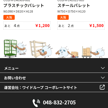
プラスチックパレット
スチールパレット
W1090×D820×H128
W750×D750×H120
大阪
大阪
4
￥1,200
2
￥1,500
あと
点
あと
点
メニュー
お問い合わせ
運営会社：ワイドループ コーポレートサイト
048-832-2705