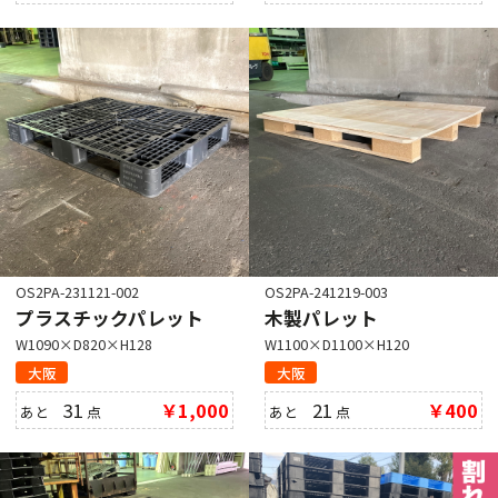
OS2PA-231121-002
OS2PA-241219-003
プラスチックパレット
木製パレット
W1090×D820×H128
W1100×D1100×H120
大阪
大阪
31
￥1,000
21
￥400
あと
点
あと
点