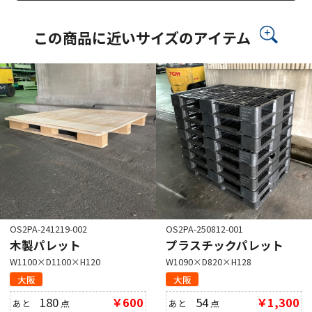
この商品に近いサイズのアイテム
OS2PA-241219-002
OS2PA-250812-001
木製パレット
プラスチックパレット
W1100×D1100×H120
W1090×D820×H128
大阪
大阪
180
￥600
54
￥1,300
あと
点
あと
点