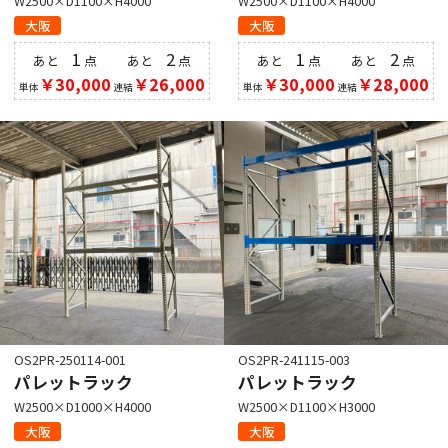
W2500×D1100×H4000
W2500×D1100×H4000
大阪
大阪
1
2
1
2
あと
点
あと
点
あと
点
あと
点
￥30,000
￥26,000
￥30,000
￥28,000
単体
連結
単体
連結
OS2PR-250114-001
OS2PR-241115-003
パレットラック
パレットラック
W2500×D1000×H4000
W2500×D1100×H3000
大阪
大阪