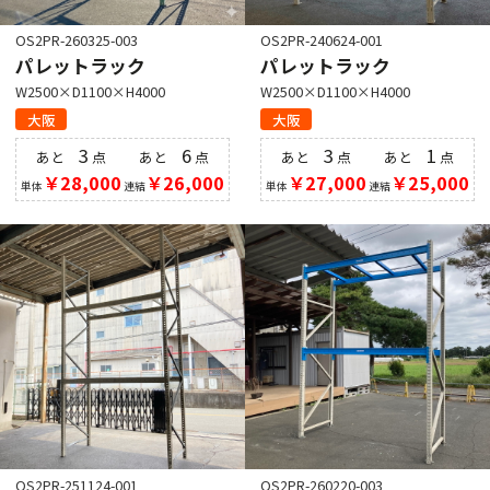
OS2PR-260325-003
OS2PR-240624-001
パレットラック
パレットラック
W2500×D1100×H4000
W2500×D1100×H4000
大阪
大阪
3
6
3
1
あと
点
あと
点
あと
点
あと
点
￥28,000
￥26,000
￥27,000
￥25,000
単体
連結
単体
連結
OS2PR-251124-001
OS2PR-260220-003