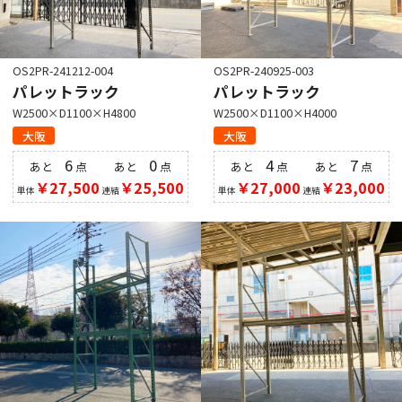
OS2PR-241212-004
OS2PR-240925-003
パレットラック
パレットラック
W2500×D1100×H4800
W2500×D1100×H4000
大阪
大阪
6
0
4
7
あと
点
あと
点
あと
点
あと
点
￥27,500
￥25,500
￥27,000
￥23,000
単体
連結
単体
連結