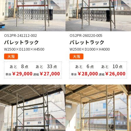
OS2PR-241212-002
OS2PR-260220-005
パレットラック
パレットラック
W2500×D1100×H4500
W2500×D1000×H4000
大阪
大阪
8
33
6
10
あと
点
あと
点
あと
点
あと
点
￥29,000
￥27,000
￥28,000
￥26,000
単体
連結
単体
連結