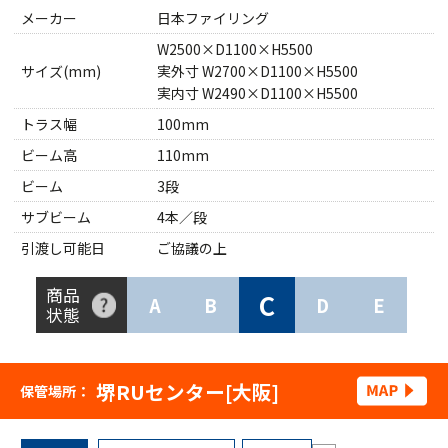
メーカー
日本ファイリング
W2500×D1100×H5500
サイズ(mm)
実外寸 W2700×D1100×H5500
実内寸 W2490×D1100×H5500
トラス幅
100mm
ビーム高
110mm
ビーム
3段
サブビーム
4本／段
引渡し可能日
ご協議の上
商品
C
A
B
D
E
状態
堺RUセンター[大阪]
保管場所：