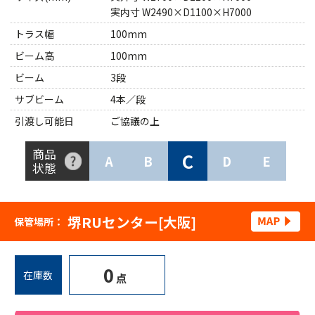
実内寸 W2490×D1100×H7000
トラス幅
100mm
ビーム高
100mm
ビーム
3段
サブビーム
4本／段
引渡し可能日
ご協議の上
商品
C
A
B
D
E
状態
堺RUセンター[大阪]
保管場所：
0
在庫数
点