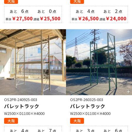
大阪
大阪
6
0
4
2
あと
点
あと
点
あと
点
あと
点
￥27,500
￥25,500
￥26,500
￥24,000
単体
連結
単体
連結
OS2PR-240925-003
OS2PR-260325-003
パレットラック
パレットラック
W2500×D1100×H4000
W2500×D1100×H4000
大阪
大阪
4
7
3
6
あと
点
あと
点
あと
点
あと
点