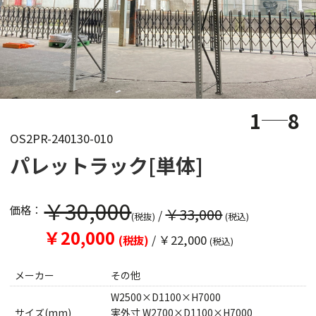
1
8
OS2PR-240130-010
パレットラック[単体]
￥30,000
価格：
￥33,000
/
(税抜)
(税込)
￥20,000
/
￥22,000
(税抜)
(税込)
メーカー
その他
W2500×D1100×H7000
サイズ(mm)
実外寸 W2700×D1100×H7000