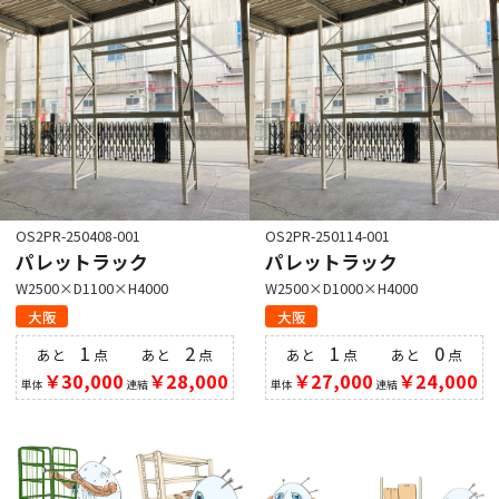
OS2PR-250408-001
OS2PR-250114-001
パレットラック
パレットラック
W2500×D1100×H4000
W2500×D1000×H4000
大阪
大阪
1
2
1
0
あと
点
あと
点
あと
点
あと
点
￥30,000
￥28,000
￥27,000
￥24,000
単体
連結
単体
連結