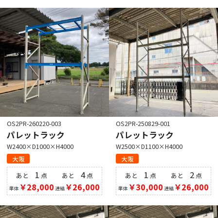
OS2PR-260220-003
OS2PR-250829-001
パレットラック
パレットラック
W2400×D1000×H4000
W2500×D1100×H4000
大阪
大阪
1
4
1
2
あと
点
あと
点
あと
点
あと
点
￥28,000
￥26,000
￥30,000
￥26,000
単体
連結
単体
連結