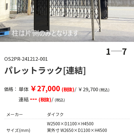
1
7
OS2PR-241212-001
パレットラック[連結]
￥27,000
単体
/ ￥29,700
価格：
(税抜)
(税込)
---
連結
/
(税抜)
(税込)
メーカー
ダイフク
W2500×D1100×H4500
サイズ(mm)
実外寸 W2650×D1100×H4500