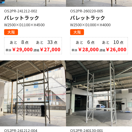
OS2PR-241212-002
OS2PR-260220-005
パレットラック
パレットラック
W2500×D1100×H4500
W2500×D1000×H4000
大阪
大阪
8
33
6
10
あと
点
あと
点
あと
点
あと
点
￥29,000
￥27,000
￥28,000
￥26,000
単体
連結
単体
連結
OS2PR-241212-004
OS2PR-240130-001