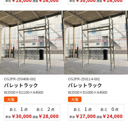
単体
連結
単体
連結
OS2PR-250408-001
OS2PR-250114-001
パレットラック
パレットラック
W2500×D1100×H4000
W2500×D1000×H4000
大阪
大阪
1
2
1
0
あと
点
あと
点
あと
点
あと
点
￥30,000
￥28,000
￥27,000
￥24,000
単体
連結
単体
連結