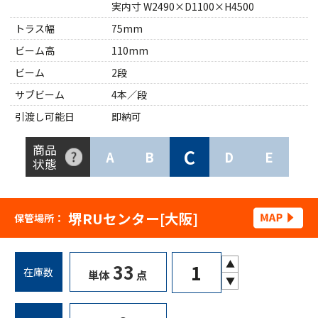
実内寸 W2490×D1100×H4500
トラス幅
75mm
ビーム高
110mm
ビーム
2段
サブビーム
4本／段
引渡し可能日
即納可
商品
C
A
B
D
E
状態
堺RUセンター[大阪]
保管場所：
▲
33
在庫数
単体
点
▼