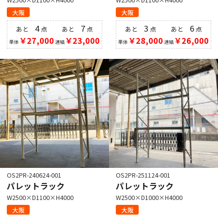
大阪
大阪
4
7
3
6
あと
点
あと
点
あと
点
あと
点
￥27,000
￥23,000
￥28,000
￥26,000
単体
連結
単体
連結
OS2PR-240624-001
OS2PR-251124-001
パレットラック
パレットラック
W2500×D1100×H4000
W2500×D1000×H4000
大阪
大阪