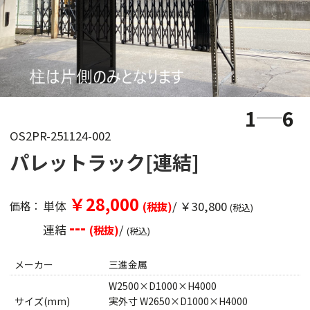
1
6
OS2PR-251124-002
パレットラック[連結]
￥28,000
単体
/ ￥30,800
価格：
(税抜)
(税込)
---
連結
/
(税抜)
(税込)
メーカー
三進金属
W2500×D1000×H4000
サイズ(mm)
実外寸 W2650×D1000×H4000