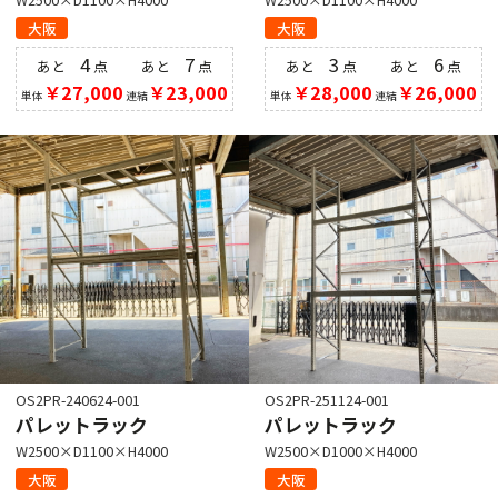
大阪
大阪
4
7
3
6
あと
点
あと
点
あと
点
あと
点
￥27,000
￥23,000
￥28,000
￥26,000
単体
連結
単体
連結
OS2PR-240624-001
OS2PR-251124-001
パレットラック
パレットラック
W2500×D1100×H4000
W2500×D1000×H4000
大阪
大阪