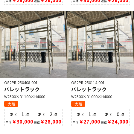
単体
連結
単体
連結
OS2PR-250408-001
OS2PR-250114-001
パレットラック
パレットラック
W2500×D1100×H4000
W2500×D1000×H4000
大阪
大阪
1
2
1
0
あと
点
あと
点
あと
点
あと
点
￥30,000
￥28,000
￥27,000
￥24,000
単体
連結
単体
連結