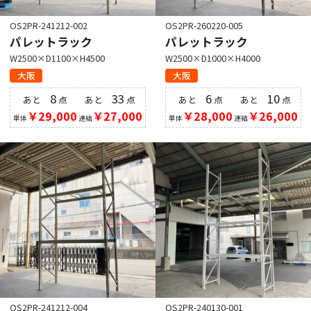
OS2PR-241212-002
OS2PR-260220-005
パレットラック
パレットラック
W2500×D1100×H4500
W2500×D1000×H4000
大阪
大阪
8
33
6
10
あと
点
あと
点
あと
点
あと
点
￥29,000
￥27,000
￥28,000
￥26,000
単体
連結
単体
連結
OS2PR-241212-004
OS2PR-240130-001