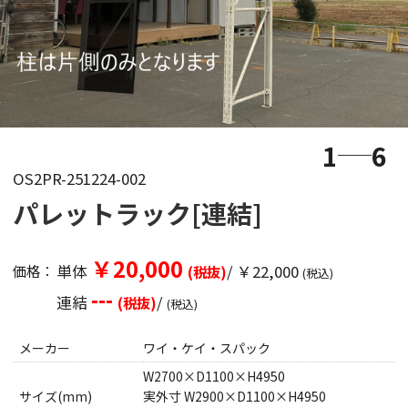
1
6
OS2PR-251224-002
パレットラック[連結]
￥20,000
単体
/ ￥22,000
価格：
(税抜)
(税込)
---
連結
/
(税抜)
(税込)
メーカー
ワイ・ケイ・スパック
W2700×D1100×H4950
サイズ(mm)
実外寸 W2900×D1100×H4950