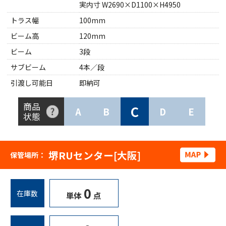
実内寸 W2690×D1100×H4950
トラス幅
100mm
ビーム高
120mm
ビーム
3段
サブビーム
4本／段
引渡し可能日
即納可
商品
C
A
B
D
E
状態
堺RUセンター[大阪]
保管場所：
0
在庫数
単体
点