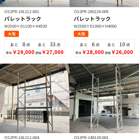
OS2PR-241212-002
OS2PR-260220-005
パレットラック
パレットラック
W2500×D1100×H4500
W2500×D1000×H4000
大阪
大阪
8
33
6
10
あと
点
あと
点
あと
点
あと
点
￥29,000
￥27,000
￥28,000
￥26,000
単体
連結
単体
連結
OS2PR-241212-004
OS2PR-240130-001