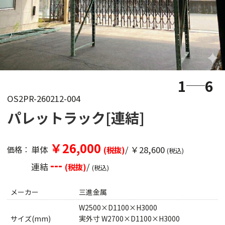
1
6
OS2PR-260212-004
パレットラック[連結]
￥26,000
単体
/ ￥28,600
価格：
(税抜)
(税込)
---
連結
/
(税抜)
(税込)
メーカー
三進金属
W2500×D1100×H3000
サイズ(mm)
実外寸 W2700×D1100×H3000