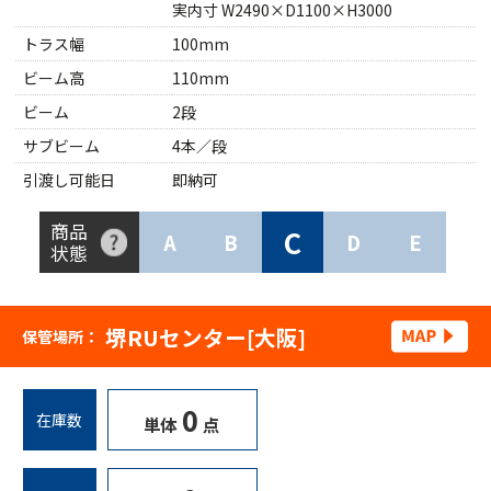
実内寸 W2490×D1100×H3000
トラス幅
100mm
ビーム高
110mm
ビーム
2段
サブビーム
4本／段
引渡し可能日
即納可
商品
C
A
B
D
E
状態
堺RUセンター[大阪]
保管場所：
0
在庫数
単体
点