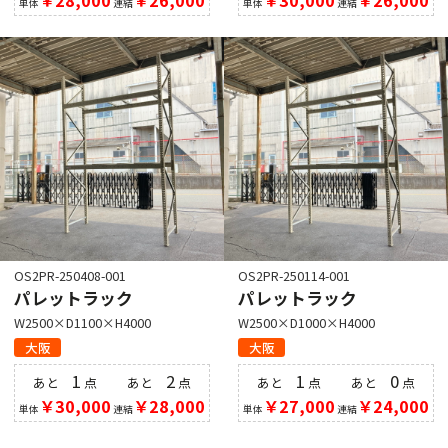
単体
連結
単体
連結
OS2PR-250408-001
OS2PR-250114-001
パレットラック
パレットラック
W2500×D1100×H4000
W2500×D1000×H4000
大阪
大阪
1
2
1
0
あと
点
あと
点
あと
点
あと
点
￥30,000
￥28,000
￥27,000
￥24,000
単体
連結
単体
連結