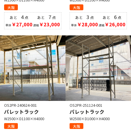
大阪
大阪
4
7
3
6
あと
点
あと
点
あと
点
あと
点
￥27,000
￥23,000
￥28,000
￥26,000
単体
連結
単体
連結
OS2PR-240624-001
OS2PR-251124-001
パレットラック
パレットラック
W2500×D1100×H4000
W2500×D1000×H4000
大阪
大阪