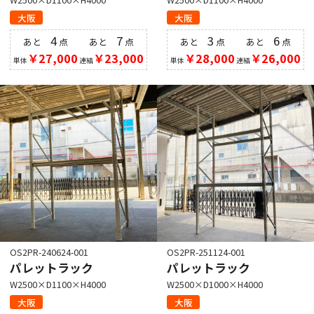
大阪
大阪
4
7
3
6
あと
点
あと
点
あと
点
あと
点
￥27,000
￥23,000
￥28,000
￥26,000
単体
連結
単体
連結
OS2PR-240624-001
OS2PR-251124-001
パレットラック
パレットラック
W2500×D1100×H4000
W2500×D1000×H4000
大阪
大阪