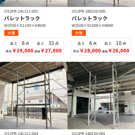
OS2PR-241212-002
OS2PR-260220-005
パレットラック
パレットラック
W2500×D1100×H4500
W2500×D1000×H4000
大阪
大阪
8
33
6
10
あと
点
あと
点
あと
点
あと
点
￥29,000
￥27,000
￥28,000
￥26,000
単体
連結
単体
連結
OS2PR-241212-004
OS2PR-240130-001