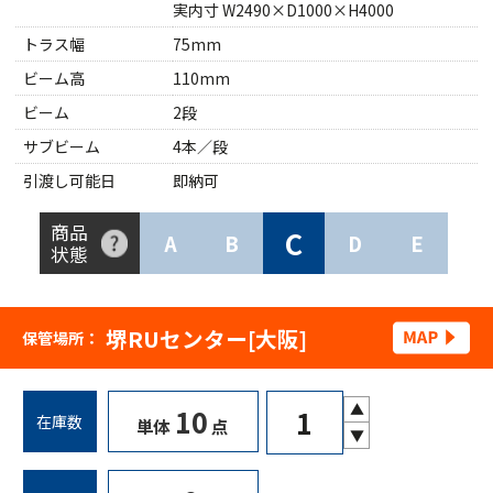
実内寸 W2490×D1000×H4000
トラス幅
75mm
ビーム高
110mm
ビーム
2段
サブビーム
4本／段
引渡し可能日
即納可
商品
C
A
B
D
E
状態
堺RUセンター[大阪]
保管場所：
▲
10
在庫数
単体
点
▼