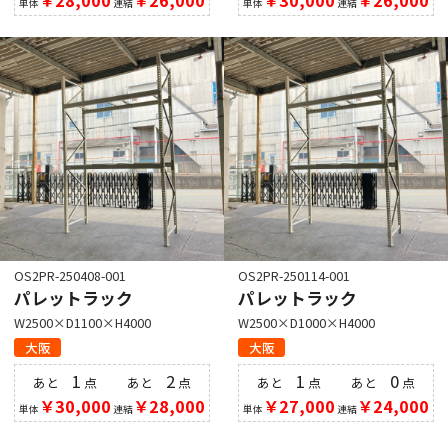
単体
連結
単体
連結
OS2PR-250408-001
OS2PR-250114-001
パレットラック
パレットラック
W2500×D1100×H4000
W2500×D1000×H4000
大阪
大阪
1
2
1
0
あと
点
あと
点
あと
点
あと
点
￥30,000
￥28,000
￥27,000
￥24,000
単体
連結
単体
連結