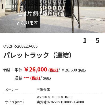
1
5
OS2PR-260220-006
パレットラック（連結）
￥26,000
単体
/ ￥28,600
価格：
(税抜)
(税込)
---
連結
/
(税抜)
(税込)
メーカー
三進金属
W2500×D1000×H4000
サイズ(mm)
実外寸 W2650×D1000×H4000