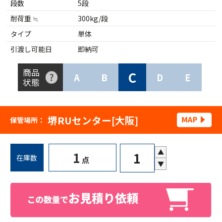
段数
5段
耐荷重 ≒
300kg/段
タイプ
単体
引渡し可能日
即納可
商品
C
A
B
D
E
状態
堺RUセンター[大阪]
保管場所：
▲
1
在庫数
点
▼