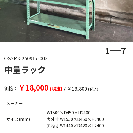
1
7
OS2RK-250917-002
中量ラック
￥18,000
/
￥19,800
価格：
(税抜)
(税込)
メーカー
W1500×D450×H2400
サイズ(mm)
実外寸 W1550×D450×H2400
実内寸 W1440×D420×H2400