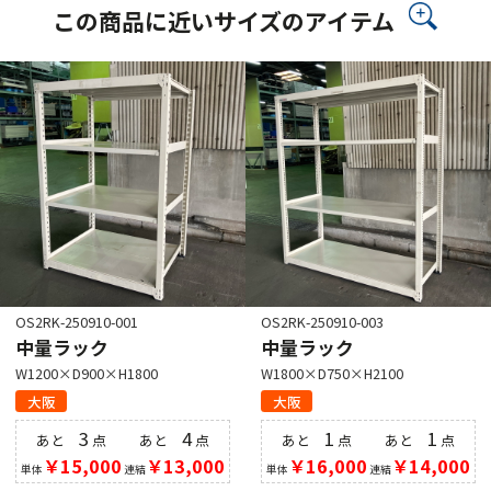
この商品に近いサイズのアイテム
OS2RK-250910-001
OS2RK-250910-003
中量ラック
中量ラック
W1200×D900×H1800
W1800×D750×H2100
大阪
大阪
3
4
1
1
あと
点
あと
点
あと
点
あと
点
￥15,000
￥13,000
￥16,000
￥14,000
単体
連結
単体
連結