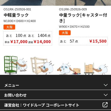
OS1RK-250926-001
OS1RK-250926-009
中軽量ラック
中量ラック[キャスター付
き]
W1800×D600×H2400
W900×D670×H1500
大阪
大阪
100
1404
あと
点
あと
点
57
￥15,500
￥17,000
￥14,000
あと
点
単体
連結
メニュー
お問い合わせ
運営会社：ワイドループ コーポレートサイト