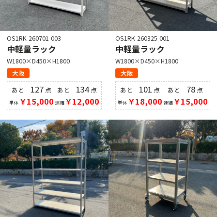
OS1RK-260701-003
OS1RK-260325-001
中軽量ラック
中軽量ラック
W1800×D450×H1800
W1800×D450×H1800
大阪
大阪
127
134
101
78
あと
点
あと
点
あと
点
あと
点
￥15,000
￥12,000
￥18,000
￥15,000
単体
連結
単体
連結