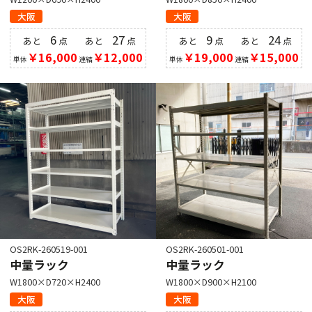
大阪
大阪
6
27
9
24
あと
点
あと
点
あと
点
あと
点
￥16,000
￥12,000
￥19,000
￥15,000
単体
連結
単体
連結
OS2RK-260519-001
OS2RK-260501-001
中量ラック
中量ラック
W1800×D720×H2400
W1800×D900×H2100
大阪
大阪