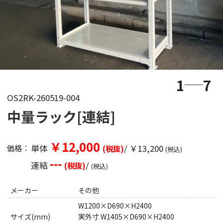
1
7
OS2RK-260519-004
中量ラック[連結]
￥12,000
単体
/ ￥13,200
価格：
(税抜)
(税込)
---
連結
/
(税抜)
(税込)
メーカー
その他
W1200×D690×H2400
サイズ(mm)
実外寸 W1405×D690×H2400