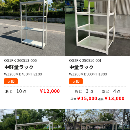
OS1RK-260513-006
OS2RK-250910-001
中軽量ラック
中量ラック
W1200×D450×H2100
W1200×D900×H1800
大阪
大阪
10
￥12,000
3
4
あと
点
あと
点
あと
点
￥15,000
￥13,000
単体
連結