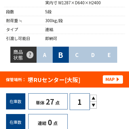
実内寸 W1287×D640×H2400
段数
5段
耐荷重 ≒
300kg/段
タイプ
連結
引渡し可能日
即納可
商品
B
A
C
D
E
状態
堺RUセンター[大阪]
保管場所：
▲
27
在庫数
単体
点
▼
0
在庫数
連結
点