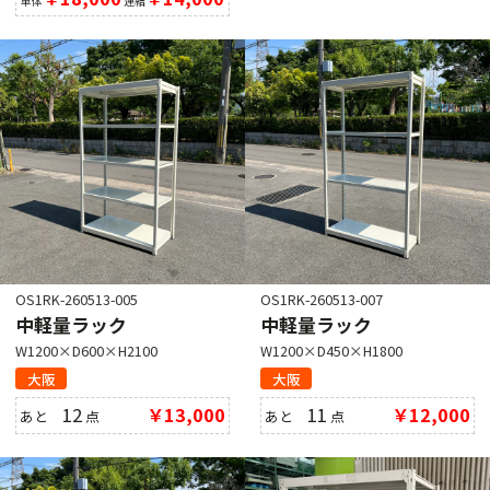
単体
連結
OS1RK-260513-005
OS1RK-260513-007
中軽量ラック
中軽量ラック
W1200×D600×H2100
W1200×D450×H1800
大阪
大阪
12
￥13,000
11
￥12,000
あと
点
あと
点