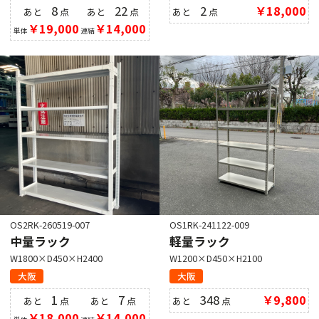
8
22
2
￥18,000
あと
点
あと
点
あと
点
￥19,000
￥14,000
単体
連結
OS2RK-260519-007
OS1RK-241122-009
中量ラック
軽量ラック
W1800×D450×H2400
W1200×D450×H2100
大阪
大阪
1
7
348
￥9,800
あと
点
あと
点
あと
点
￥18,000
￥14,000